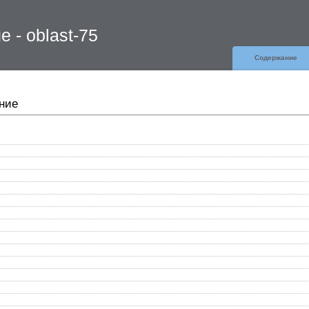
 - oblast-75
Содержание
ние