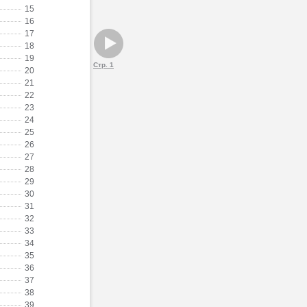
15
16
17
18
19
Стр. 1
20
21
22
23
24
25
26
27
28
29
30
31
32
33
34
35
36
37
38
39