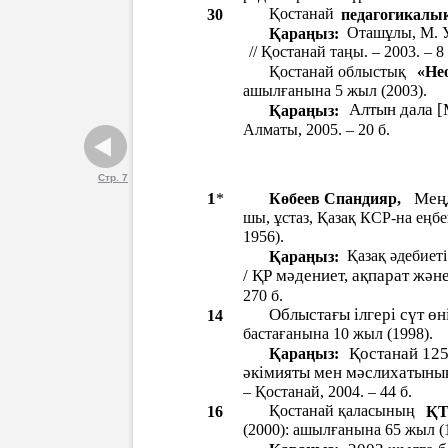
Қостанай
30
педагогикалық
Оташұлы, М. У
Қараңыз:
// Қостанай таңы. – 2003. – 8 
Қостанай облыстық
«Не
ашылғанына 5 жыл (2003).
Алтын дала [М
Қараңыз:
Алматы, 2005. – 20 б.
Стр. 7
Меңд
1
*
Көбеев Спандияр,
шы, ұстаз, Қазақ КСР-на еңбе
1956).
Қазақ əдебиет
Қараңыз:
/ ҚР мəдениет, ақпарат жəне
270 б.
Облыстағы ілгері сүт ө
14
бастағанына 10 жыл (1998).
Қостанай 125
Қараңыз:
əкімияты мен мəслихатының
– Қостанай, 2004. – 44 б.
Қостанай қаласының
16
ҚТ
(2000): ашылғанына 65 жыл (