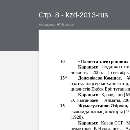
Стр. 8 - kzd-2013-rus
Упрощенная HTML-версия
10
«Планета электроники»
Подарки от и
Қараңыз:
новости. – 2005. – 1 сентябрь.
*
Ұ
15
Дөненбаева Кəмшат,
озаты, тыңгер механизатор
циалистік Еңбек Ері: туғанын
Қазақстан [М
Қараңыз:
Ə. Нысанбаев. – Алматы, 2001.
15
Жұмасұлтанов Əзірхан,
ғылымдарының докторы (198
(1928).
Қазақ ССР [М
Қараңыз:
редакторы. Р. Нұрғалиев. – А. –