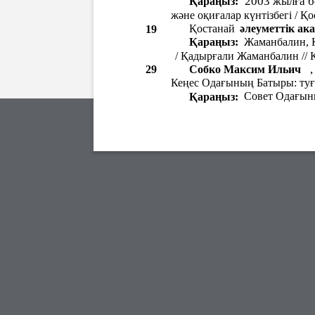
2003 жылға б
Қараңыз:
жəне оқиғалар күнтізбегі / Қ
əлеуметтік ак
Қостанай
19
Қараңыз:
Жаманбалин, Қ
/ Қадырғали Жаманбалин // Қо
29
Собко Максим Ильич
Кеңес Одағының Батыры: туғ
Совет Одағыны
Қараңыз: