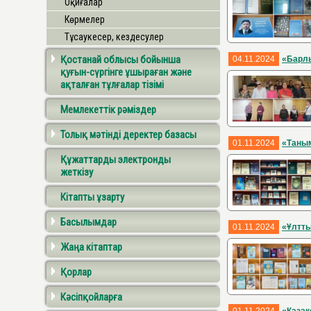
Оқиғалар
Көрмелер
Тұсаукесер, кездесулер
Қостанай облысы бойынша
04.11.2024
«Барлы
қуғын-сүргінге ұшыраған және
ақталған тұлғалар тізімі
Мемлекеттік рәміздер
Толық мәтінді деректер базасы
01.11.2024
«Таны
Құжаттарды электронды
жеткізу
Кітапты ұзарту
Басылымдар
01.11.2024
«Ұлтты
Жаңа кітаптар
Қорлар
Кәсіпқойларға