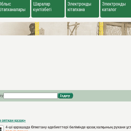
Облыс
Шаралар
Электронды
Электронды
кітапханалары
күнтізбегі
кітапхана
каталог
еу
 оятқан қазақ»
4-ші қарашада Өлкетану әдебиеттері бөлімінде қазақ халқының рухани ұс