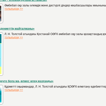
стан – әлемнің рухани астанасы»
Әмбебап оқу залы әлемдік және дәстүрлі діндер көшбасшылары жиынының 
толығырақ >>
дениеттің майталманы»
Л. Н. Толстой атындағы Қостанай ОӘҒК әмбебап оқу залы қазақстандық қо
толығырақ >>
деуге бола ма, өлмес өлең жазғанды»
Құрметті оқырмандар, Л. Н. Толстой атындағы ҚОӘҒК өлкетану әдебиеттері
толығырақ >>