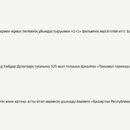
ен жұмыс бөлімінің ұйымдастыруымен «1+1» фильмінің көрсетілімі өтті. Бұл өм
д Хайдар Дулатидің туғанына 525 жыл толуына арналған «Танымал тарихшы, т
гін және ертең» атты кітап көрмесін ұсынады.Көрмеге «Қазақстан Республика