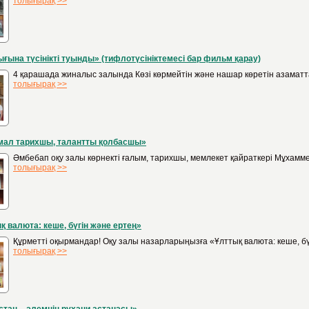
толығырақ >>
ғына түсінікті туынды» (тифлотүсініктемесі бар фильм қарау)
4 қарашада жиналыс залында Көзі көрмейтін және нашар көретін азаматтарм
толығырақ >>
мал тарихшы, талантты қолбасшы»
Әмбебап оқу залы көрнекті ғалым, тарихшы, мемлекет қайраткері Мұхамме
толығырақ >>
қ валюта: кеше, бүгін және ертең»
Құрметті оқырмандар! Оқу залы назарларыңызға «Ұлттық валюта: кеше, бү
толығырақ >>