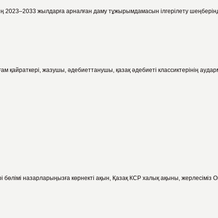
2023–2033 жылдарға арналған даму тұжырымдамасын ілгерілету шеңберінде «Қ
ғам қайраткері, жазушы, әдебиеттанушы, қазақ әдебиеті классиктерінің ауда
 бөлімі назарларыңызға көрнекті ақын, Қазақ КСР халық ақыны, жерлесіміз О