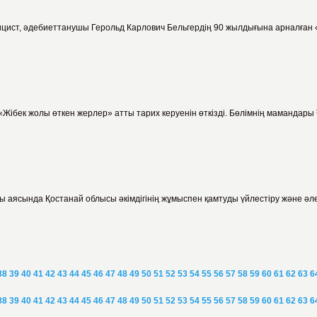
цист, әдебиеттанушы Герольд Карлович Бельгердің 90 жылдығына арналған «
«Жібек жолы өткен жерлер» атты тарих керуенін өткізді. Бөлімнің мамандары 
 аясында Қостанай облысы әкімдігінің жұмыспен қамтуды үйлестіру және әлеу
38
39
40
41
42
43
44
45
46
47
48
49
50
51
52
53
54
55
56
57
58
59
60
61
62
63
6
38
39
40
41
42
43
44
45
46
47
48
49
50
51
52
53
54
55
56
57
58
59
60
61
62
63
6