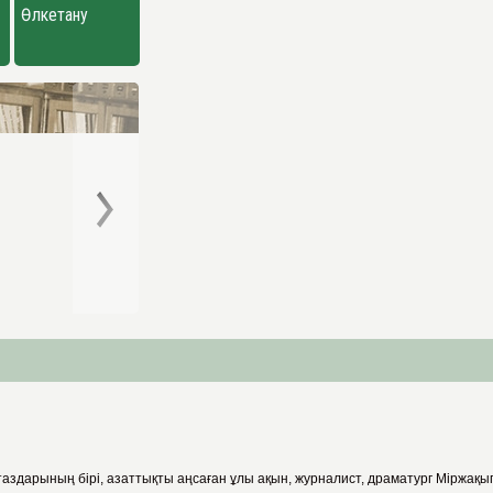
Өлкетану
таздарының бірі, азаттықты аңсаған ұлы ақын, журналист, драматург Міржақы