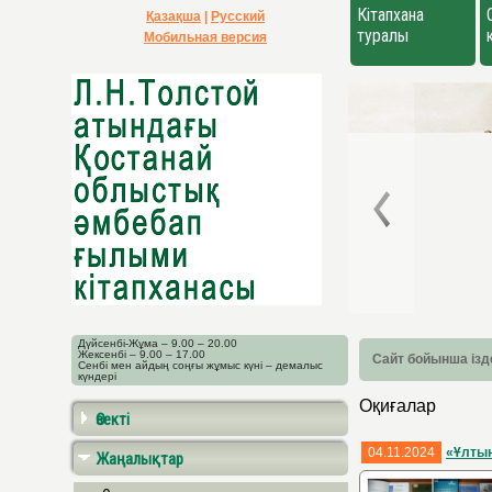
Кітапхана
Қазақша
|
Русский
туралы
Мобильная версия
Дүйсенбі-Жұма – 9.00 – 20.00
Жексенбі – 9.00 – 17.00
Сайт бойынша ізд
Сенбі мен айдың соңғы жұмыс күні – демалыс
күндері
Оқиғалар
Өзекті
04.11.2024
«Ұлтын
Жаңалықтар