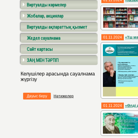
01.11.2024
«Қазақ
Виртуалды көрмелер
Жобалар, акциялар
Виртуалды ақпараттық қызмет
01.11.2024
«Үш мә
Жедел сауалнама
Сайт картасы
ЗАҢ МЕН ТӘРТІП
Келушілер арасында сауалнама
жүргізу
Дауыс беру
Нәтижелер
01.11.2024
«Өлді 