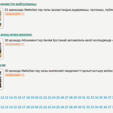
дениеттің майталманы»
01 қарашада Әмбебап оқу залы қазақстандық аудармашы, прозашы, публи
толығырақ >>
 жолы өткен жерлер»
30 қазанда Абонементтер бөлімі Қостанай автомобиль көлігі колледжінде 
толығырақ >>
рсия
30 қазанда Әмбебап оқу залы инклюзивті мәдениетті қалыптастыру жобасы
толығырақ >>
12
13
14
15
16
17
18
19
20
21
22
23
24
25
26
27
28
29
30
31
32
33
34
35
36
37
12
13
14
15
16
17
18
19
20
21
22
23
24
25
26
27
28
29
30
31
32
33
34
35
36
37