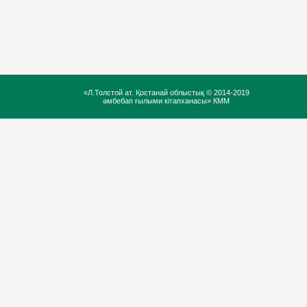
«Л.Толстой ат. Қостанай облыстық ©
2014-2019
әмбебап ғылыми кітапханасы» КММ