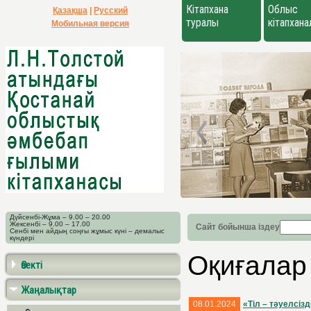
Кітапхана
Облыс
Қазақша
|
Русский
туралы
кітапхан
Мобильная версия
Дүйсенбі-Жұма – 9.00 – 20.00
Жексенбі – 9.00 – 17.00
Сайт бойынша іздеу
Сенбі мен айдың соңғы жұмыс күні – демалыс
күндері
Оқиғалар
Өзекті
Жаңалықтар
08.01.2024
«Тіл – тәуелсіз