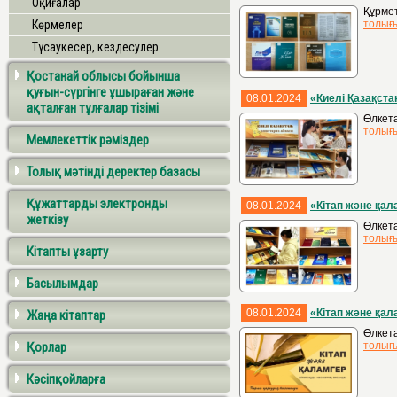
Оқиғалар
Құрмет
Көрмелер
толығ
Тұсаукесер, кездесулер
Қостанай облысы бойынша
қуғын-сүргінге ұшыраған және
08.01.2024
«Киелі Қазақста
ақталған тұлғалар тізімі
Өлкета
толығ
Мемлекеттік рәміздер
Толық мәтінді деректер базасы
Құжаттарды электронды
08.01.2024
«Кітап және қал
жеткізу
Өлкета
толығ
Кітапты ұзарту
Басылымдар
08.01.2024
«Кітап және қа
Жаңа кітаптар
Өлкета
Қорлар
толығ
Кәсіпқойларға