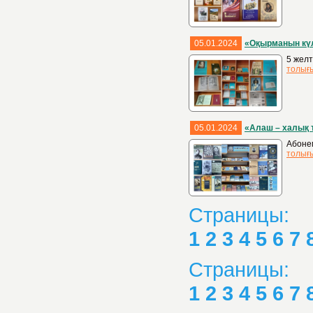
05.01.2024
«Оқырманын күл
5 желт
толығ
05.01.2024
«Алаш – халық 
Абонем
толығ
Страницы:
1
2
3
4
5
6
7
Страницы:
1
2
3
4
5
6
7