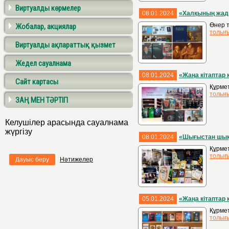
Виртуалды көрмелер
08.01.2024
«Халқының жад
Өнер т
Жобалар, акциялар
толығ
Виртуалды ақпараттық қызмет
Жедел сауалнама
08.01.2024
«Жаңа кітаптар 
Сайт картасы
Құрмет
толығ
ЗАҢ МЕН ТӘРТІП
Келушілер арасында сауалнама
жүргізу
08.01.2024
«Шығыстан шық
Құрме
толығ
Дауыс беру
Нәтижелер
05.01.2024
«Жаңа кітаптар 
Құрме
толығ