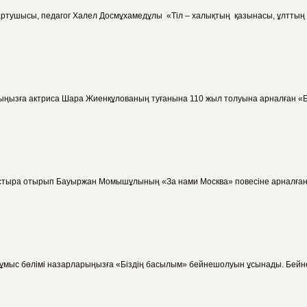
ағартушысы, педагог Халел Досмұхамедұлы «Тіл – халықтың қазынасы, ұлттың жа
ыңызға актриса Шара Жиенқұлованың туғанына 110 жыл толуына арналған «Би е
стыра отырып Бауыржан Момышұлының «За нами Москва» повесіне арналған б
жұмыс бөлімі назарларыңызға «Біздің басылым» бейнешолуын ұсынады. Бейне