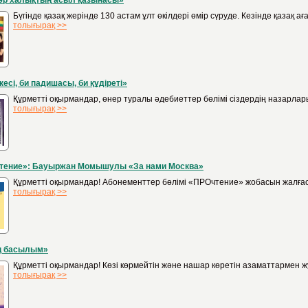
 әр халықтың асыл қазынасы»
Бүгінде қазақ жерінде 130 астам ұлт өкілдері өмір сүруде. Кезінде қазақ 
толығырақ >>
кесі, би падишасы, би құдіреті»
Құрметті оқырмандар, өнер туралы әдебиеттер бөлімі сіздердің назарлар
толығырақ >>
тение»: Бауыржан Момышулы «За нами Москва»
Құрметті оқырмандар! Абонементтер бөлімі «ПРОчтение» жобасын жалға
толығырақ >>
ің басылым»
Құрметті оқырмандар! Көзі көрмейтін және нашар көретін азаматтармен 
толығырақ >>