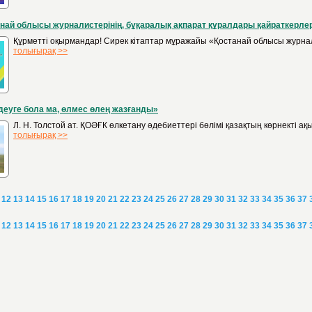
най облысы журналистерінің, бұқаралық ақпарат құралдары қайраткерлер
Құрметті оқырмандар! Сирек кітаптар мұражайы «Қостанай облысы журнал
толығырақ >>
деуге бола ма, өлмес өлең жазғанды»
Л. Н. Толстой ат. ҚОӘҒК өлкетану әдебиеттері бөлімі қазақтың көрнекті
толығырақ >>
12
13
14
15
16
17
18
19
20
21
22
23
24
25
26
27
28
29
30
31
32
33
34
35
36
37
12
13
14
15
16
17
18
19
20
21
22
23
24
25
26
27
28
29
30
31
32
33
34
35
36
37