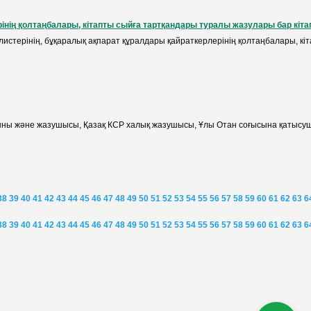
інің қолтаңбалары, кітапты сыйға тартқандары туралы жазулары бар кіт
истерінің, бұқаралық ақпарат құралдары қайраткерлерінің қолтаңбалары, кі
 ақыны және жазушысы, Қазақ КСР халық жазушысы, Ұлы Отан соғысына қатысуш
38
39
40
41
42
43
44
45
46
47
48
49
50
51
52
53
54
55
56
57
58
59
60
61
62
63
6
38
39
40
41
42
43
44
45
46
47
48
49
50
51
52
53
54
55
56
57
58
59
60
61
62
63
6