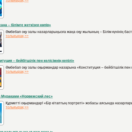
толығырақ >>
хана – білімге жеткізер көпір»
Әмбебап оқу залы назарларыңызға жаңа оқу жылының – Білім күнінің бастал
толығырақ >>
итуция – бейбітшілік пен келісімнің кепілі»
Әмбебап оқу залы оқырмандар назарына «Конституция – бейбітшілік пен к
толығырақ >>
и Мураками «Норвежский лес»
Құрметті оқырмандар! «Бір кітаптың портреті» жобасы аясында назарла
толығырақ >>