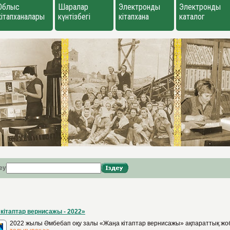
Облыс
Шаралар
Электронды
Электронды
кітапханалары
күнтізбегі
кітапхана
каталог
еу
кітаптар вернисажы - 2022»
2022 жылы Әмбебап оқу залы «Жаңа кітаптар вернисажы» ақпараттық жо