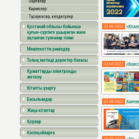
Оқиғалар
Көрмелер
Тұсаукесер, кездесулер
Қостанай облысы бойынша
22.08.2022
«Кітап
қуғын-сүргінге ұшыраған және
ақталған тұлғалар тізімі
Мемлекеттік рәміздер
Толық мәтінді деректер базасы
22.08.2022
«Конст
Құжаттарды электронды
жеткізу
Кітапты ұзарту
Басылымдар
22.08.2022
Харук
Жаңа кітаптар
Қорлар
Кәсіпқойларға