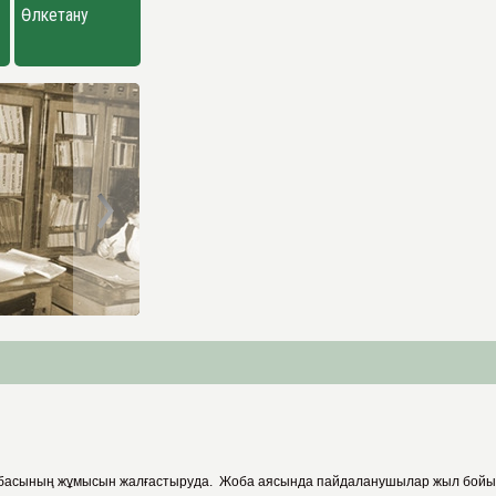
Өлкетану
басының жұмысын жалғастыруда. Жоба аясында пайдаланушылар жыл бойы кіт