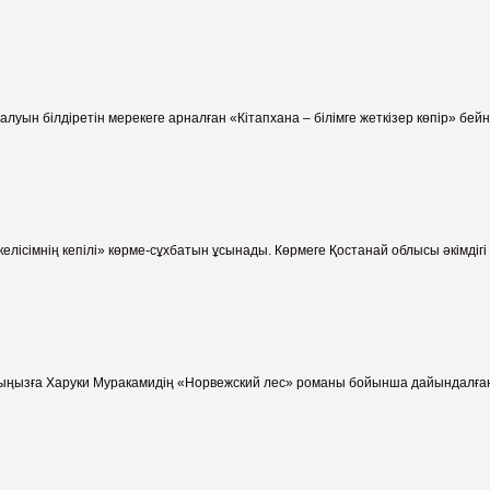
уын білдіретін мерекеге арналған «Кітапхана – білімге жеткізер көпір» бейне
елісімнің кепілі» көрме-сұхбатын ұсынады. Көрмеге Қостанай облысы әкімді
рыңызға Харуки Муракамидің «Норвежский лес» романы бойынша дайындалған