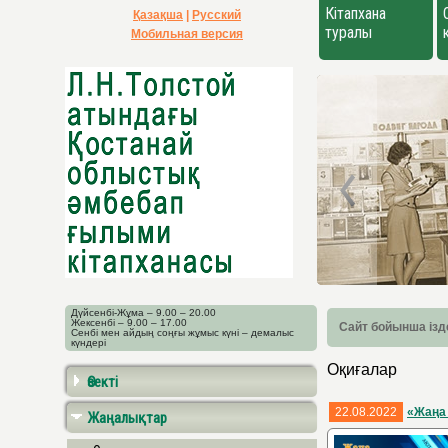
Кітапхана
Қазақша
|
Русский
туралы
Мобильная версия
Дүйсенбі-Жұма – 9.00 – 20.00
Жексенбі – 9.00 – 17.00
Сайт бойынша ізд
Сенбі мен айдың соңғы жұмыс күні – демалыс
күндері
Оқиғалар
Өзекті
22.08.2022
«Жаңа 
Жаңалықтар