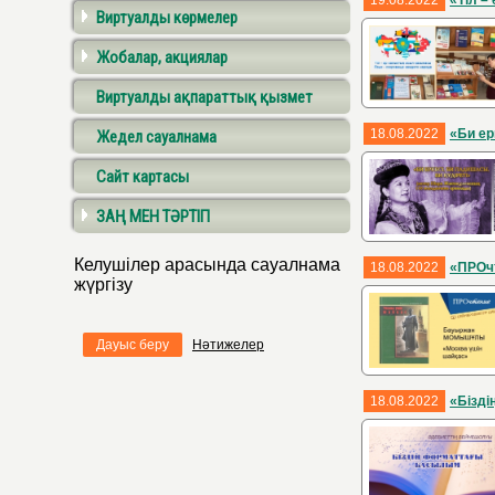
19.08.2022
«Тіл –
Виртуалды көрмелер
Жобалар, акциялар
Виртуалды ақпараттық қызмет
18.08.2022
«Би ер
Жедел сауалнама
Сайт картасы
ЗАҢ МЕН ТӘРТІП
Келушілер арасында сауалнама
18.08.2022
«ПРОч
жүргізу
Дауыс беру
Нәтижелер
18.08.2022
«Бізд