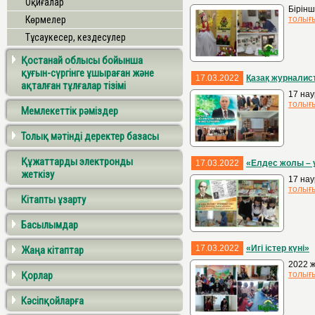
Оқиғалар
Бірінш
Көрмелер
толығ
Тұсаукесер, кездесулер
Қостанай облысы бойынша
қуғын-сүргінге ұшыраған және
17.03.2022
Қазақ журнали
ақталған тұлғалар тізімі
17 на
толығ
Мемлекеттік рәміздер
Толық мәтінді деректер базасы
Құжаттарды электронды
17.03.2022
«Елдес жолы – ұ
жеткізу
17 нау
толығ
Кітапты ұзарту
Басылымдар
17.03.2022
«Игі істер күні»
Жаңа кітаптар
2022 ж
Қорлар
толығ
Кәсіпқойларға