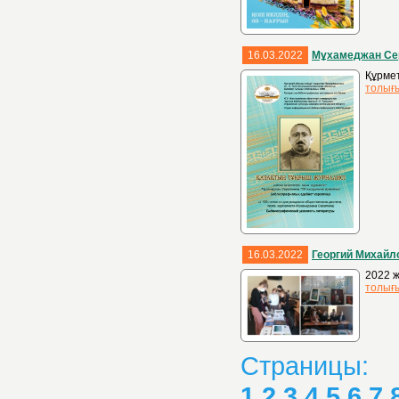
16.03.2022
Мұхамеджан Сера
Құрмет
толығ
16.03.2022
Георгий Михайл
2022 ж
толығ
Страницы:
1
2
3
4
5
6
7