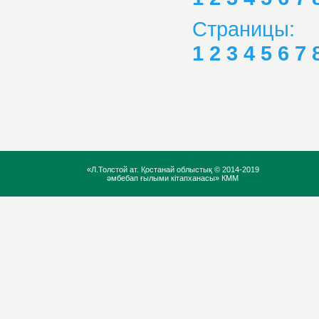
Страницы:
1
2
3
4
5
6
7
«Л.Толстой ат. Қостанай облыстық ©
2014-2019
әмбебап ғылыми кітапханасы» КММ