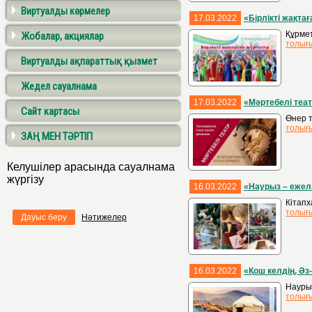
Виртуалды көрмелер
17.03.2022
«Бірлікті жақта
Құрмет
Жобалар, акциялар
толығ
Виртуалды ақпараттық қызмет
Жедел сауалнама
17.03.2022
«Мәртебелі теа
Сайт картасы
Өнер т
толығ
ЗАҢ МЕН ТӘРТІП
Келушілер арасында сауалнама
жүргізу
16.03.2022
«Наурыз – ежелг
Кітапх
толығ
Дауыс беру
Нәтижелер
16.03.2022
«Қош келдің, Ә
Наурыз
толығ