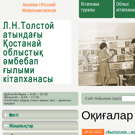
Кітапхана
Облыс
Қазақша
|
Русский
туралы
кітапхан
Мобильная версия
Дүйсенбі-Жұма – 9.00 – 20.00
Жексенбі – 9.00 – 17.00
Сайт бойынша іздеу
Сенбі мен айдың соңғы жұмыс күні – демалыс
күндері
Оқиғалар
Өзекті
Жаңалықтар
18.03.2022
«Қызғалдақ – м