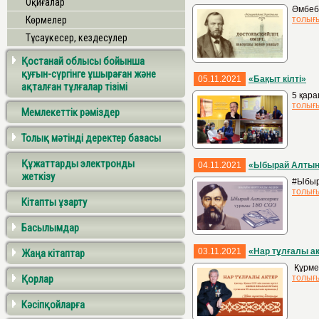
Оқиғалар
Әмбеб
Көрмелер
толығ
Тұсаукесер, кездесулер
Қостанай облысы бойынша
қуғын-сүргінге ұшыраған және
05.11.2021
«Бақыт кілті»
ақталған тұлғалар тізімі
5 қара
толығ
Мемлекеттік рәміздер
Толық мәтінді деректер базасы
Құжаттарды электронды
04.11.2021
«Ыбырай Алтынс
жеткізу
#Ыбыр
толығ
Кітапты ұзарту
Басылымдар
03.11.2021
«Нар тұлғалы а
Жаңа кітаптар
Құрмет
Қорлар
толығ
Кәсіпқойларға