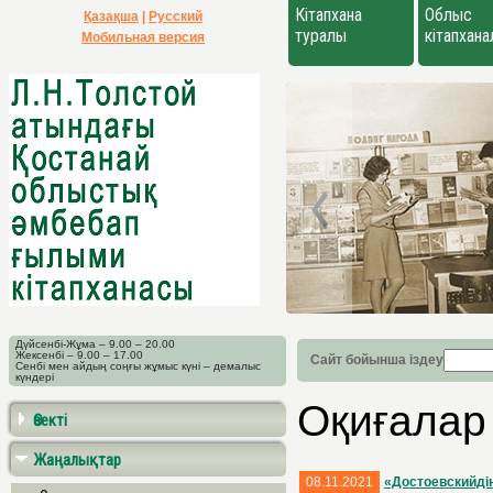
Кітапхана
Облыс
Қазақша
|
Русский
туралы
кітапхан
Мобильная версия
Дүйсенбі-Жұма – 9.00 – 20.00
Жексенбі – 9.00 – 17.00
Сайт бойынша іздеу
Сенбі мен айдың соңғы жұмыс күні – демалыс
күндері
Оқиғалар
Өзекті
Жаңалықтар
08.11.2021
«Достоевскийдің