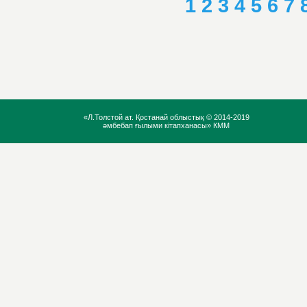
1
2
3
4
5
6
7
«Л.Толстой ат. Қостанай облыстық ©
2014-2019
әмбебап ғылыми кітапханасы» КММ