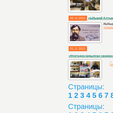
02.11.2021
«Ыбырай Алтынс
#Ыбыр
толығ
01.11.2021
«Нүктеден құрылған сөздер»
...
то
Страницы:
1
2
3
4
5
6
7
Страницы: