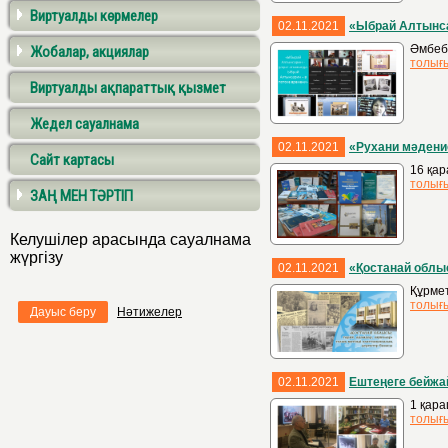
Виртуалды көрмелер
02.11.2021
«Ыбрай Алтынса
Әмбеб
Жобалар, акциялар
толығ
Виртуалды ақпараттық қызмет
Жедел сауалнама
02.11.2021
«Рухани мәдени
Сайт картасы
16 қар
толығ
ЗАҢ МЕН ТӘРТІП
Келушілер арасында сауалнама
жүргізу
02.11.2021
«Қостанай облыс
Құрмет
толығ
Дауыс беру
Нәтижелер
02.11.2021
Ештеңеге бейжа
1 қара
толығ