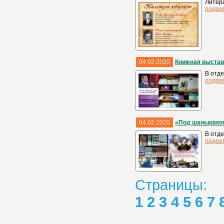
Литер
подро
04.02.2020
Книжная выставк
В отде
подро
04.02.2020
«Под шаныраком 
В отд
подро
Страницы:
1
2
3
4
5
6
7