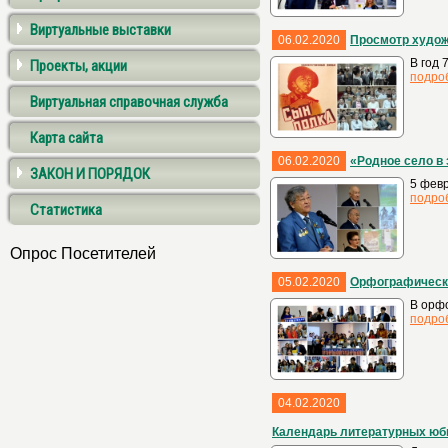
Виртуальные выставки
06.02.2020
Просмотр худож
В год 
Проекты, акции
подро
Виртуальная справочная служба
Карта сайта
06.02.2020
«Родное село в 
ЗАКОН И ПОРЯДОК
5 февр
подро
Статистика
Опрос Посетителей
05.02.2020
Орфографически
В орфо
подро
04.02.2020
Календарь литературных юб