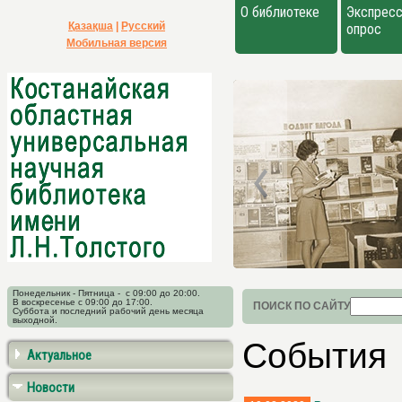
О библиотеке
Экспресс
Қазақша
|
Русский
опрос
Мобильная версия
Понедельник - Пятница - с 09:00 до 20:00.
В воскресенье с 09:00 до 17:00.
ПОИСК ПО САЙТУ
Суббота и последний рабочий день месяца
выходной.
События
Актуальное
Новости