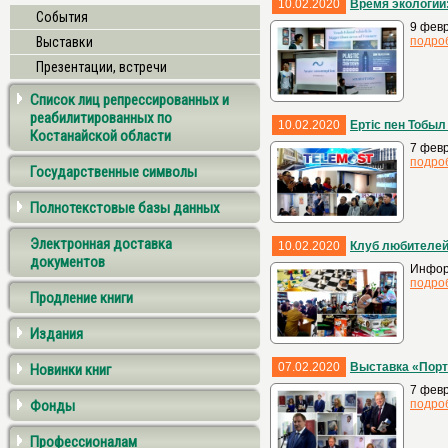
10.02.2020
Время экологии
События
9 фев
Выставки
подро
Презентации, встречи
Список лиц репрессированных и
реабилитированных по
10.02.2020
Ертіс пен Тобыл
Костанайской области
7 февр
подро
Государственные символы
Полнотекстовые базы данных
Электронная доставка
10.02.2020
Клуб любителей
документов
Инфор
подро
Продление книги
Издания
07.02.2020
Выставка «Портр
Новинки книг
7 февр
Фонды
подро
Профессионалам