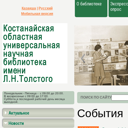
О библиотеке
Экспресс
Қазақша
|
Русский
опрос
Мобильная версия
Понедельник - Пятница - с 09:00 до 20:00.
В воскресенье с 09:00 до 17:00.
ПОИСК ПО САЙТУ
Суббота и последний рабочий день месяца
выходной.
События
Актуальное
Новости