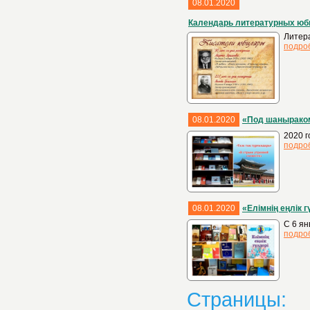
08.01.2020
Календарь литературных юб
Литер
подро
08.01.2020
«Под шанырако
2020 г
подро
08.01.2020
«Елімнің еңлік 
С 6 ян
подро
Страницы: