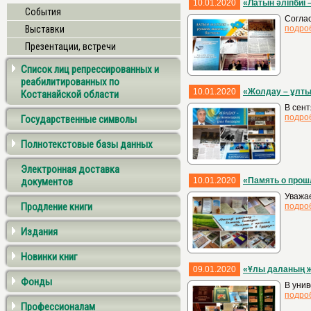
10.01.2020
«Латын әліпбиі 
События
Соглас
Выставки
подро
Презентации, встречи
Список лиц репрессированных и
реабилитированных по
10.01.2020
«Жолдау – ұлт
Костанайской области
В сент
подро
Государственные символы
Полнотекстовые базы данных
Электронная доставка
документов
10.01.2020
«Память о прош
Уважае
Продление книги
подро
Издания
Новинки книг
09.01.2020
«Ұлы даланың ж
Фонды
В унив
подро
Профессионалам