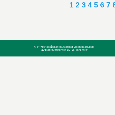
1
2
3
4
5
6
7
КГУ “Костанайская областная универсальная
научная библиотека им. Л. Толстого”