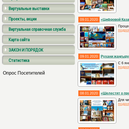
Виртуальные выставки
Проекты, акции
09.01.2020
«Цифровой Каза
Процес
Виртуальная справочная служба
подро
Карта сайта
ЗАКОН И ПОРЯДОК
09.01.2020
Рухани жаңғыру
Статистика
С 6 ян
подро
Опрос Посетителей
08.01.2020
«Шелестят о пр
Для чи
подро