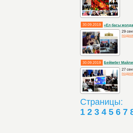
30.09.2019
«Ел басы жолда
29 се
подро
30.09.2019
Бейімбет Майли
27 сен
подро
Страницы:
1
2
3
4
5
6
7