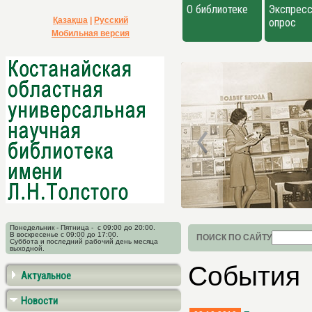
О библиотеке
Экспресс
Қазақша
|
Русский
опрос
Мобильная версия
Понедельник - Пятница - с 09:00 до 20:00.
В воскресенье с 09:00 до 17:00.
ПОИСК ПО САЙТУ
Суббота и последний рабочий день месяца
выходной.
События
Актуальное
Новости