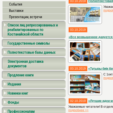
03.10.2019
Полнотекстовая
События
Уважае
Выставки
подро
Презентации, встречи
Список лиц репрессированных и
реабилитированных по
03.10.2019
Костанайской области
«Все возвышенное даруется
Государственные символы
Полнотекстовые базы данных
Электронная доставка
документов
03.10.2019
«Тұғыры биік бә
С 1окт
Продление книги
подро
Издания
Новинки книг
02.10.2019
«Лучшие идеи м
Фонды
Уважаемые читатели! В отделе
подробнее >>
Профессионалам