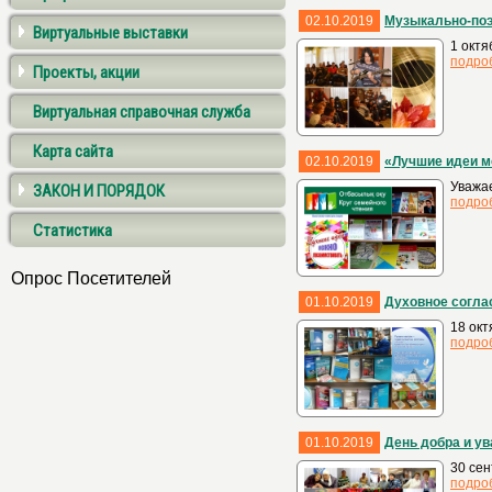
02.10.2019
Музыкально-поэ
Виртуальные выставки
1 октя
подро
Проекты, акции
Виртуальная справочная служба
Карта сайта
02.10.2019
«Лучшие идеи м
Уважае
ЗАКОН И ПОРЯДОК
подро
Статистика
Опрос Посетителей
01.10.2019
Духовное согла
18 окт
подро
01.10.2019
День добра и у
30 сен
подро