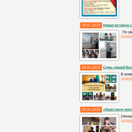
30.01.2019
Новая встреча 
По уж
подро
29.01.2019
Семь граней Ве
В унив
подро
25.01.2019
«Навстречу меч
24янва
подро