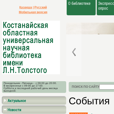
О библиотеке
Экспресс
Қазақша
|
Русский
опрос
Мобильная версия
Понедельник - Пятница - с 09:00 до 20:00.
В воскресенье с 09:00 до 17:00.
ПОИСК ПО САЙТУ
Суббота и последний рабочий день месяца
выходной.
События
Актуальное
Новости