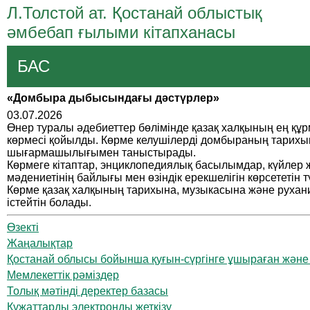
Л.Толстой ат. Қостанай облыстық
әмбебап ғылыми кітапханасы
БАС
«Домбыра дыбысындағы дәстүрлер»
03.07.2026
Өнер туралы әдебиеттер бөлімінде қазақ халқының ең құ
көрмесі қойылды. Көрме келушілерді домбыраның тарихым
шығармашылығымен таныстырады.
Көрмеге кітаптар, энциклопедиялық басылымдар, күйлер
мәдениетінің байлығы мен өзіндік ерекшелігін көрсететін т
Көрме қазақ халқының тарихына, музыкасына және рухан
істейтін болады.
Өзекті
Жаңалықтар
Қостанай облысы бойынша қуғын-сүргінге ұшыраған және а
Мемлекеттік рәміздер
Толық мәтінді деректер базасы
Құжаттарды электронды жеткізу