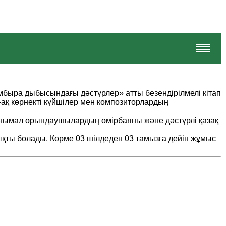
мбыра дыбысындағы дәстүрлер» атты безендірілмелі кітап
-ақ көрнекті күйшілер мен композиторлардың
танымал орындаушылардың өмірбаяны және дәстүрлі қазақ
ты болады. Көрме 03 шілдеден 03 тамызға дейін жұмыс