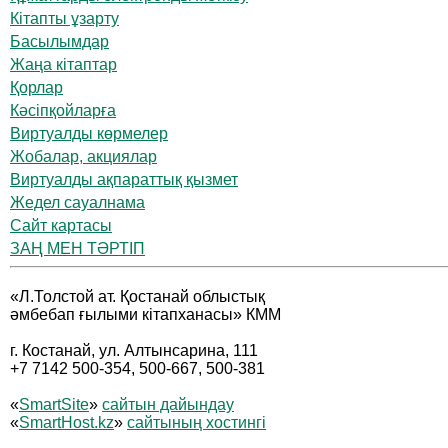
Кітапты ұзарту
Басылымдар
Жаңа кітаптар
Қорлар
Кәсіпқойларға
Виртуалды көрмелер
Жобалар, акциялар
Виртуалды ақпараттық қызмет
Жедел сауалнама
Сайт картасы
ЗАҢ МЕН ТӘРТІП
«Л.Толстой ат. Қостанай облыстық
әмбебап ғылыми кітапханасы» КММ
г. Костанай, ул. Алтынсарина, 111
+7 7142 500-354, 500-667, 500-381
«
SmartSite
»
сайтын дайындау
«
SmartHost.kz
»
сайтының хостингі