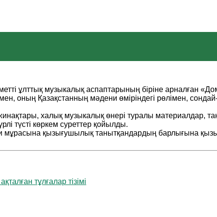
рметті ұлттық музыкалық аспаптарының біріне арналған «До
ен, оның Қазақстанның мәдени өміріндегі рөлімен, сондай
 жинақтары, халық музыкалық өнері туралы материалдар, 
үрлі түсті көркем суреттер қойылды.
и мұрасына қызығушылық танытқандардың барлығына қызық
қталған тұлғалар тізімі