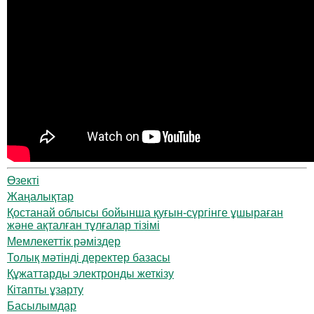
Өзекті
Жаңалықтар
Қостанай облысы бойынша қуғын-сүргінге ұшыраған
және ақталған тұлғалар тізімі
Мемлекеттік рәміздер
Толық мәтінді деректер базасы
Құжаттарды электронды жеткізу
Кітапты ұзарту
Басылымдар