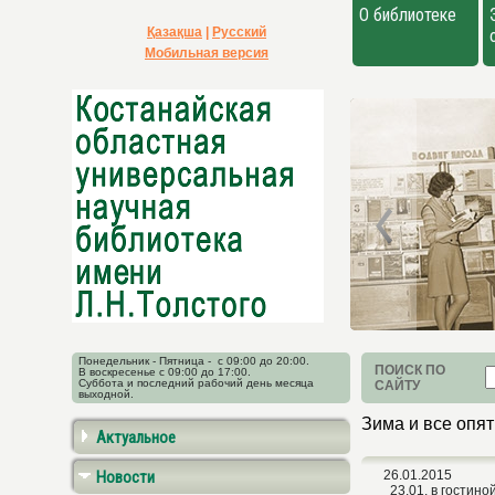
О библиотеке
Қазақша
|
Русский
Мобильная версия
Понедельник - Пятница - с 09:00 до 20:00.
ПОИСК ПО
В воскресенье с 09:00 до 17:00.
Суббота и последний рабочий день месяца
САЙТУ
выходной.
Зима и все опят
Актуальное
Новости
26.01.2015
23.01. в гостин