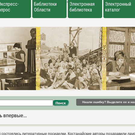
>
Экспресс-
Библиотеки
Электронная
Электронный
опрос
Области
библиотека
каталог
Нашли ошибку? Выделите ее и на
ь впервые...
ой состоялись литературные посиделки. Костанайские авторы поздравили лау