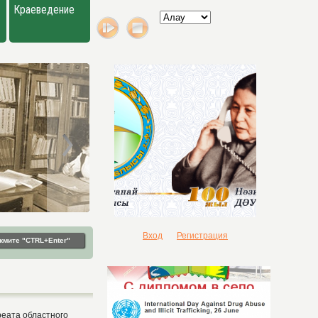
Краеведение
Вход
Регистрация
жмите "CTRL+Enter"
реата областного