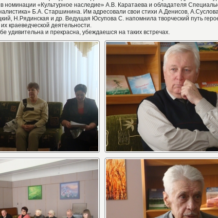
 в номинации «Культурное наследие» А.В. Каратаева и обладателя Специаль
листика» Б.А. Старшинина. Им адресовали свои стихи А.Денисов, А.Суслова
цкий, Н.Рядинская и др. Ведущая Юсупова С. напомнила творческий путь геро
их краеведческой деятельности.
бе удивительна и прекрасна, убеждаешся на таких встречах.