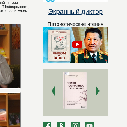
ной премии в
, Т Кайгародцева,
Экранный диктор
ев встречи, уделив
Патриотические чтения