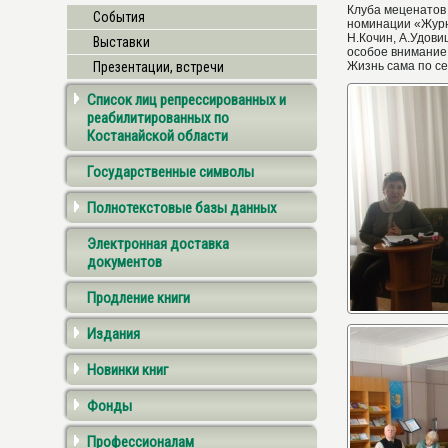
Клуба меценатов
События
номинации «Журна
Н.Кочин, А.Удови
Выставки
особое внимание 
Презентации, встречи
Жизнь сама по се
Список лиц репрессированных и
реабилитированных по
Костанайской области
Государственные символы
Полнотекстовые базы данных
Электронная доставка
документов
Продление книги
Издания
Новинки книг
Фонды
Профессионалам