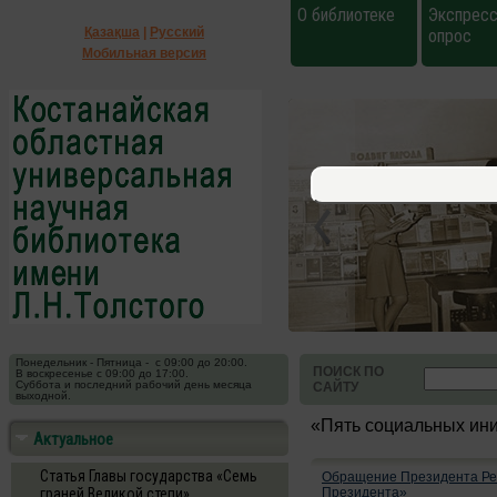
О библиотеке
Экспресс
Қазақша
|
Русский
опрос
Мобильная версия
Понедельник - Пятница - с 09:00 до 20:00.
ПОИСК ПО
В воскресенье с 09:00 до 17:00.
Суббота и последний рабочий день месяца
САЙТУ
выходной.
«Пять социальных ин
Актуальное
Статья Главы государства «Семь
Обращение Президента Рес
граней Великой степи»
Президента»