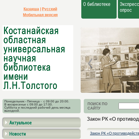
О библиотеке
Экспресс
Қазақша
|
Русский
опрос
Мобильная версия
Понедельник - Пятница - с 09:00 до 20:00.
ПОИСК ПО
В воскресенье с 09:00 до 17:00.
Суббота и последний рабочий день месяца
САЙТУ
выходной.
Закон РК «О противод
Актуальное
Новости
Закон РК «О противодейст