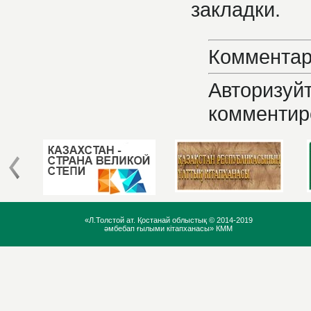
закладки.
Комментар
Авторизуйт
комментир
«Л.Толстой ат. Қостанай облыстық ©
2014-2019
әмбебап ғылыми кітапханасы» КММ