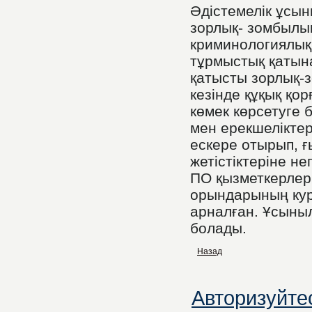
Әдістемелік ұсы
зорлық- зомбылы
криминологиялық
тұрмыстық қатын
қатысты зорлық-
кезінде құқық қо
көмек көрсетуге 
мен ерекшеліктер
ескере отырып, ғ
жетістіктеріне не
ПО қызметкерлері
орындарының ку
арналған. Ұсыны
болады.
Назад
Авторизуйте