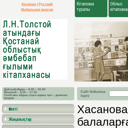
Кітапхана
Облыс
Қазақша
|
Русский
туралы
кітапхан
Мобильная версия
Дүйсенбі-Жұма – 9.00 – 20.00
Сайт бойынша
Жексенбі – 9.00 – 17.00
Сенбі мен айдың соңғы жұмыс күні – демалыс
іздеу
күндері
Хасанова
Өзекті
балаларғ
Жаңалықтар