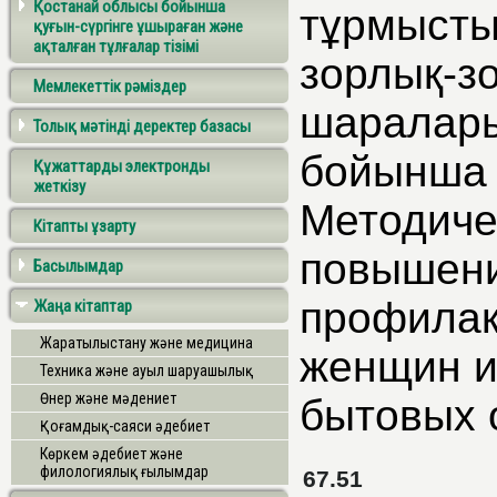
Қостанай облысы бойынша
тұрмысты
қуғын-сүргінге ұшыраған және
ақталған тұлғалар тізімі
зорлық-з
Мемлекеттік рәміздер
шаралары
Толық мәтінді деректер базасы
бойынша 
Құжаттарды электронды
жеткізу
Методиче
Кітапты ұзарту
повышени
Басылымдар
профилак
Жаңа кітаптар
Жаратылыстану және медицина
женщин и
Техника және ауыл шаруашылық
Өнер және мәдениет
бытовых 
Қоғамдық-саяси әдебиет
Көркем әдебиет және
филологиялық ғылымдар
67.51