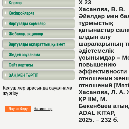
Х 23
Қорлар
Хасанова, В. В.
Кәсіпқойларға
Әйелдер мен ба
тұрмыстық
Виртуалды көрмелер
қатынастар са
Жобалар, акциялар
алдын алу
шараларының ти
Виртуалды ақпараттық қызмет
әдістемелік
Жедел сауалнама
ұсынымдар = Ме
повышению
Сайт картасы
эффективности 
ЗАҢ МЕН ТӘРТІП
отношении женщ
отношений [Мәтін
Келушілер арасында сауалнама
Хасанова, Л. А.
жүргізу
ҚР ІІМ, М.
Бөкенбаев атынд
Дауыс беру
Нәтижелер
ADAL KITAP,
2025. – 232 б.