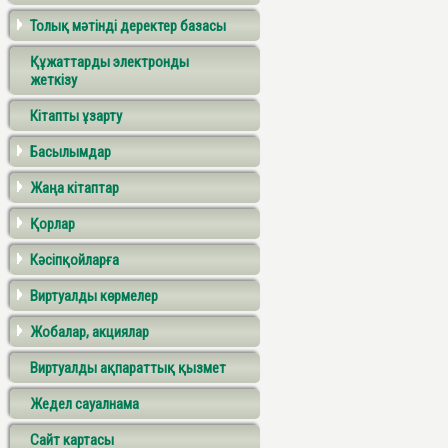
Толық мәтінді деректер базасы
Құжаттарды электронды
жеткізу
Кітапты ұзарту
Басылымдар
Жаңа кітаптар
Қорлар
Кәсіпқойларға
Виртуалды көрмелер
Жобалар, акциялар
Виртуалды ақпараттық қызмет
Жедел сауалнама
Сайт картасы