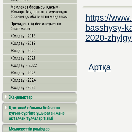
Мемлекет басшысы Қасым-
Жомарт Тоқаевтың «Тәуелсіздік
https://www
бәрінен қымбат» атты мақаласы
Президенттің бес әлеуметтік
basshysy-ka
бастамасы
2020-zhylgy
Жолдау - 2018
Жолдау - 2019
Жолдау - 2020
Жолдау - 2021
Артқа
Жолдау – 2022
Жолдау - 2023
Жолдау - 2024
Жолдау - 2025
Жаңалықтар
Қостанай облысы бойынша
қуғын-сүргінге ұшыраған және
ақталған тұлғалар тізімі
Мемлекеттік рәміздер