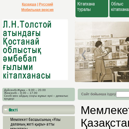
Кітапхана
Облыс
Қазақша
|
Русский
туралы
кітапхан
Мобильная версия
Дүйсенбі-Жұма – 9.00 – 20.00
Жексенбі – 9.00 – 17.00
Сайт бойынша іздеу
Сенбі мен айдың соңғы жұмыс күні – демалыс
күндері
Мемлеке
Өзекті
Қазақста
Мемлекет басшысының «Ұлы
даланың жеті қыры» атты
мақаласы