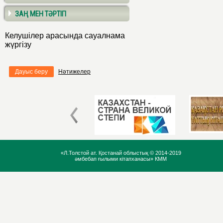
ЗАҢ МЕН ТӘРТІП
Келушілер арасында сауалнама
жүргізу
Дауыс беру
Нәтижелер
«Л.Толстой ат. Қостанай облыстық ©
2014-2019
әмбебап ғылыми кітапханасы» КММ