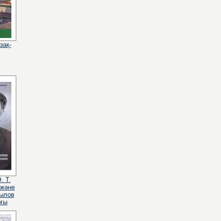
зақ-
. Т.
 және
былов
ғы