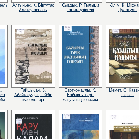
лель
Алтынбек, Қ. Біртұтас
Сыздық, Р. Ғылыми
Әлім, Қ. Міржа
Алатау аспаны
таным үзіктері
Дулатұлы
.
Тайшыбай, З.
Сартқожаұлы, Қ.
Мәмет, С. Қаза
аев
Абайтанудың кейбір
Байырғы түрік
қақысы
еби
мәселелері
жазуының генезисі