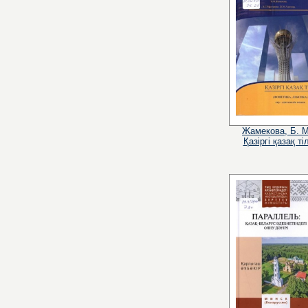
Жамекова, Б. М
Қазіргі қазақ тіл