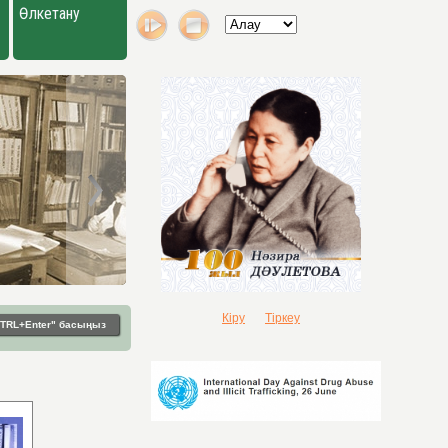
Өлкетану
Кіру
Тіркеу
"CTRL+Enter" басыңыз