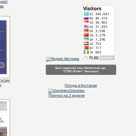
дегі
ар
Қате көрсеңіз оны бөлектеңіз де,
"CTRL+Enter" басыңыз
түсіну
у
Погода в Костанае
Gismeteo
Прогноз на 2 недели