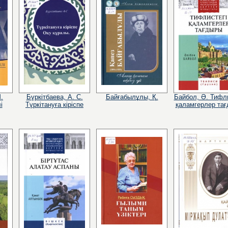
.
Бүркітбаева, А. С.
Байғабылұлы, Қ.
Байбол, Ә. Тифли
і
Түркітануға кіріспе
қаламгерлер та