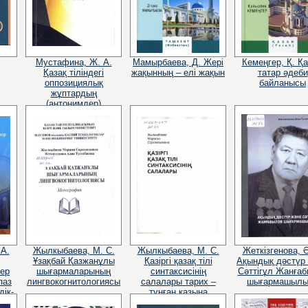
Мустафина, Ж. А.
Мамырбаева, Д. Жері
Кемеңгер, Қ. Қа
Қазақ тіліндегі
жақынның – елі жақын
татар әдеби
оппозициялық
байланысы
жұптардың
(антонимдер)
жұмсалымдық
негіздері
 А.
Жылкыбаева, М. С.
Жылкыбаева, М. С.
Жеткізгенова, Ә
Ұзақбай Қазжанұлы
Қазіргі қазақ тілі
Ақындық дәстүр
нер
шығармаларының
синтаксисінің
Сәттігұл Жанға
паз
лингвокогнитологиясы
салалары тарих –
шығармашылы
дік-
тұнған қазына
ры