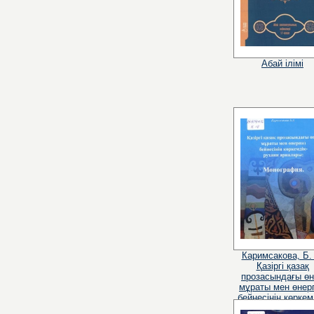
Абай ілімі
Каримсакова, Б.
Қазіргі қазақ
прозасындағы ө
мұраты мен өнер
бейнесінің көркем
рухани арнала