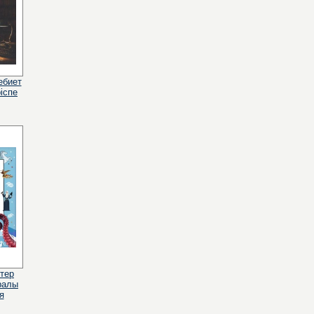
ебиет
іспе
тер
ралы
я