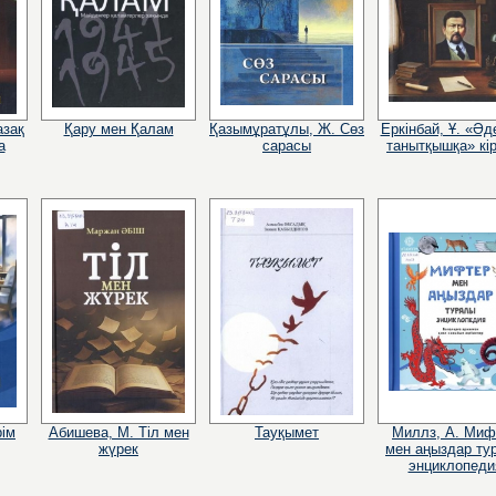
азақ
Қару мен Қалам
Қазымұратұлы, Ж. Сөз
Еркінбай, Ұ. «Әд
а
сарасы
танытқышқа» кір
рім
Абишева, М. Тіл мен
Тауқымет
Миллз, А. Миф
жүрек
мен аңыздар ту
энциклопеди