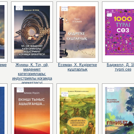
деме
Жүкеш, Қ. Тіл, ой,
Есеман, Х. Құдіретке
Баджелл, Д. 1
мәдениет
құштарлық
түрлі сөз
категориялары:
индустриялы қоғамда
әрекеттесуі