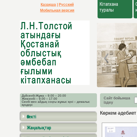
Кітапхана
Қазақша
|
Русский
туралы
Мобильная версия
Дүйсенбі-Жұма – 9.00 – 20.00
Сайт бойынша
Жексенбі – 9.00 – 17.00
Сенбі мен айдың соңғы жұмыс күні – демалыс
іздеу
күндері
Көркем әдебие
Өзекті
Жаңалықтар