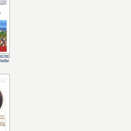
стегі
ғдыры