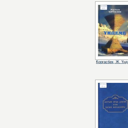
Қорғасбек, Ж. Үн