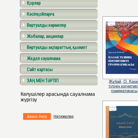
Қорлар
Кәсіпқойларға
Виртуалды көрмелер
Жобалар, акциялар
Виртуалды ақпараттық қызмет
Жедел сауалнама
Сайт картасы
ЗАҢ МЕН ТӘРТІП
Жұбай, О. Қаза
тілінің когнитив
грамматикасы
Келушілер арасында сауалнама
жүргізу
Дауыс беру
Нәтижелер