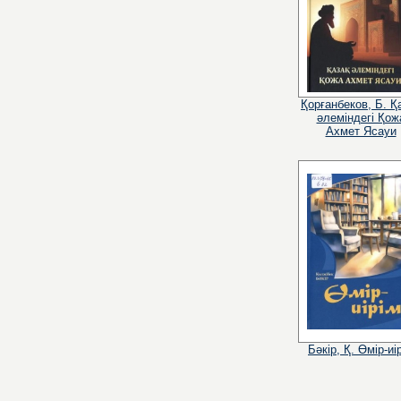
Қорғанбеков, Б. Қ
әлеміндегі Қож
Ахмет Ясауи
Бәкір, Қ. Өмір-иі