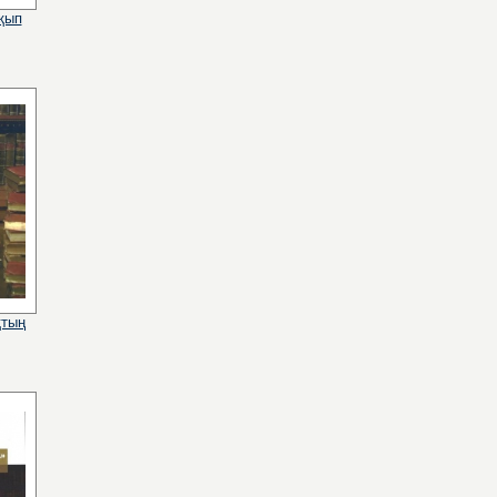
қып
қтың