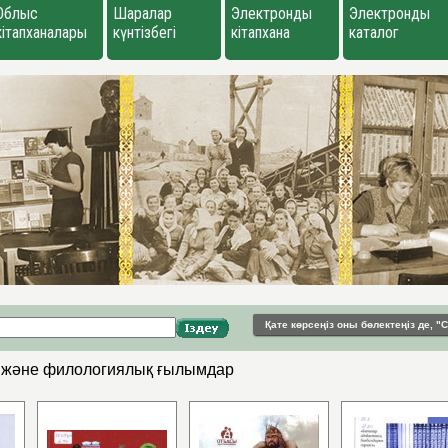
Облыс
Шаралар
Электронды
Электронды
кітапханалары
күнтізбегі
кітапхана
каталог
Қате көрсеңіз оны бөлектеңіз де, 
т және филологиялық ғылымдар