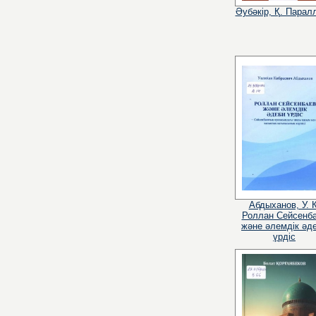
Әубәкір, Қ. Парал
Абдыханов, У. К
Роллан Сейсенб
және әлемдік әд
үрдіс