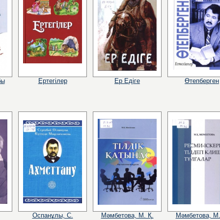
бы
Ертегілер
Ер Едіге
Өтепберген
Оспанұлы, С.
Мәмбетова, М. Қ.
Мәмбетова, М.