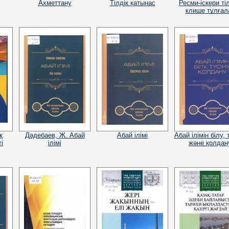
Ахметтану
Тілдік қатынас
Ресми-іскери тіл
клише тұлғал
қ
Дәдебаев, Ж. Абай
Абай ілімі
Абай ілімін білу, 
ті
ілімі
және қолдан