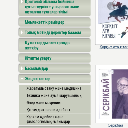
Қостанай облысы бойынша
қуғын-сүргінге ұшыраған және
ақталған тұлғалар тізімі
Мемлекеттік рәміздер
Толық мәтінді деректер базасы
Құжаттарды электронды
Қорқыт ата кіта
жеткізу
Кітапты ұзарту
Басылымдар
Жаңа кітаптар
Жаратылыстану және медицина
Техника және ауыл шаруашылық
Өнер және мәдениет
Қоғамдық-саяси әдебиет
Көркем әдебиет және
филологиялық ғылымдар
Серікбай