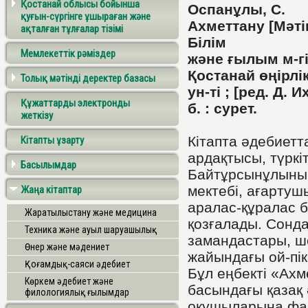
Қостанай облысы бойынша
Оспанұлы, С.
қуғын-сүргінге ұшыраған және
Ахметтану [Мәті
ақталған тұлғалар тізімі
Білім
Мемлекеттік рәміздер
және ғылым м-г
Қостанай өңірлі
Толық мәтінді деректер базасы
ун-ті ; [ред. Д. 
Құжаттарды электронды
б. : сурет.
жеткізу
Кітапта әдебиет
Кітапты ұзарту
ардақтысы, түркі
Басылымдар
Байтұрсынұлының
мектебі, ағарту
Жаңа кітаптар
аралас-құралас 
Жаратылыстану және медицина
қозғалады. Сонда
Техника және ауыл шаруашылық
замандастары, ш
Өнер және мәдениет
жайындағы ой-пік
Қоғамдық-саяси әдебиет
Бұл еңбекті «Ахм
Көркем әдебиет және
басындағы қазақ
филологиялық ғылымдар
оқушыларына фак