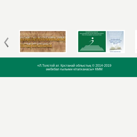
«Л.Толстой ат. Қостанай облыстық ©
2014-2019
әмбебап ғылыми кітапханасы» КММ