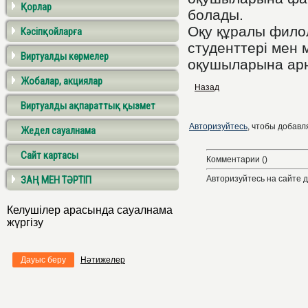
Қорлар
болады.
Оқу құралы фило
Кәсіпқойларға
студенттері мен
Виртуалды көрмелер
оқушыларына арн
Жобалар, акциялар
Назад
Виртуалды ақпараттық қызмет
Авторизуйтесь
, чтобы добавля
Жедел сауалнама
Сайт картасы
Комментарии ()
ЗАҢ МЕН ТӘРТІП
Авторизуйтесь на сайте 
Келушілер арасында сауалнама
жүргізу
Дауыс беру
Нәтижелер