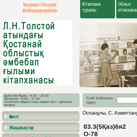
Кітапхана
Облыс
Қазақша
|
Русский
туралы
кітапхан
Мобильная версия
Дүйсенбі-Жұма – 9.00 – 20.00
Сайт бойынша
Жексенбі – 9.00 – 17.00
Сенбі мен айдың соңғы жұмыс күні – демалыс
іздеу
күндері
Оспанұлы, С. Ахметтан
Өзекті
83.3(5Қаз)6я2
Жаңалықтар
О-78