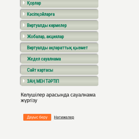
Қорлар
Кәсіпқойларға
Виртуалды көрмелер
Жобалар, акциялар
Виртуалды ақпараттық қызмет
Жедел сауалнама
Сайт картасы
ЗАҢ МЕН ТӘРТІП
Келушілер арасында сауалнама
жүргізу
Дауыс беру
Нәтижелер