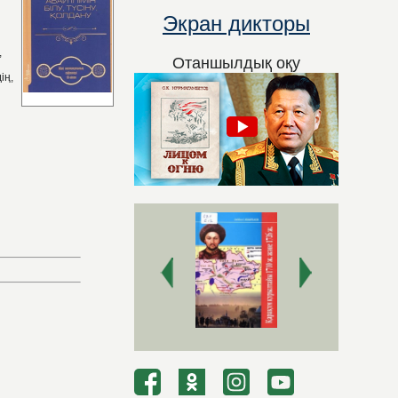
Экран дикторы
,
Отаншылдық оқу
ің,