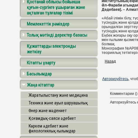
институтының еңбек
Қостанай облысы бойынша
Әл-Фараби атындағы
қуғын-сүргінге ұшыраған және
Дәдебаев]. – Алматы
ақталған тұлғалар тізімі
«Абай ілімін білу, 
түсінудің және қол
Мемлекеттік рәміздер
орындалған зерттеу 
түсінудің және қолд
Толық мәтінді деректер базасы
Еңбек жоғары оқу о
мен ғылыми қызметке
болмақ.
Құжаттарды электронды
Монография №АР08855
жеткізу
теориялық тетіктері
Назад
Кітапты ұзарту
Басылымдар
Авторизуйтесь
, что
Жаңа кітаптар
Комментарии ()
Жаратылыстану және медицина
Авторизуйтесь 
Техника және ауыл шаруашылық
Өнер және мәдениет
Қоғамдық-саяси әдебиет
Көркем әдебиет және
филологиялық ғылымдар