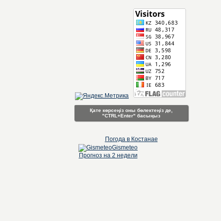
Қате көрсеңіз оны бөлектеңіз де,
"CTRL+Enter" басыңыз
Погода в Костанае
Gismeteo
Прогноз на 2 недели