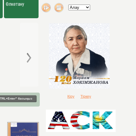
Өлкетану
Кіру
Тіркеу
"CTRL+Enter" басыңыз