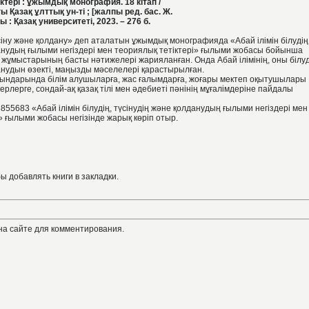
тері : ұжымдық монография. 18 кітап /
 Қазақ ұлттық ун-ті ; [жалпы ред. бас. Ж.
 : Қазақ университеті, 2023. – 276 б.
түсіну және қолдану» деп аталатын ұжымдық монографияда «Абай ілімін білудің
данудың ғылыми негіздері мен теориялық тетіктері» ғылыми жобасы бойынша
жұмыстарының басты нәтижелері жарияланған. Онда Абай ілімінің, оны білуд
анудын өзекті, маңызды мәселелері қарастырылған.
рындарында білім алушыларға, жас ғалымдарға, жоғары мектеп оқытушылары
рлерге, сондай-ақ қазақ тілі мен әдебиеті пәнінің мұғалімдеріне пайдалы
683 «Абай ілімін білудің, түсінудің және қолданудың ғылыми негіздері мен
» ғылыми жобасы негізінде жарық көріп отыр.
бы добавлять книги в закладки.
на сайте для комментирования.