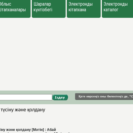
Облыс
Шаралар
Электронды
Электронды
кітапханалары
күнтізбегі
кітапхана
каталог
Қате көрсеңіз оны бөлектеңіз де, 
, түсіну және қолдану
сіну және қолдану [Мәтін] : Абай