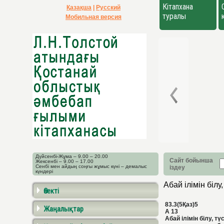
Кітапхана
Қазақша
|
Русский
туралы
Мобильная версия
Дүйсенбі-Жұма – 9.00 – 20.00
Сайт бойынша
Жексенбі – 9.00 – 17.00
Сенбі мен айдың соңғы жұмыс күні – демалыс
іздеу
күндері
Абай ілімін білу
Өзекті
83.3(5Қаз)5
Жаңалықтар
А 13
Абай ілімін білу, тү