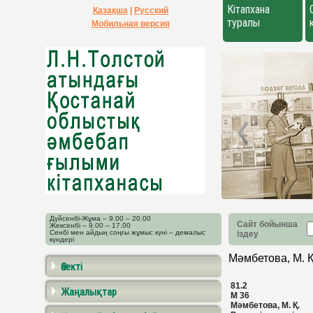
Кітапхана
Қазақша
|
Русский
туралы
Мобильная версия
Дүйсенбі-Жұма – 9.00 – 20.00
Сайт бойынша
Жексенбі – 9.00 – 17.00
Сенбі мен айдың соңғы жұмыс күні – демалыс
іздеу
күндері
Мәмбетова, М. Қ
Өзекті
81.2
Жаңалықтар
М 36
Мәмбетова, М. Қ.