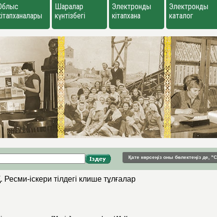
Облыс
Шаралар
Электронды
Электронды
кітапханалары
күнтізбегі
кітапхана
каталог
Қате көрсеңіз оны бөлектеңіз де, 
. Ресми-іскери тілдегі клише тұлғалар