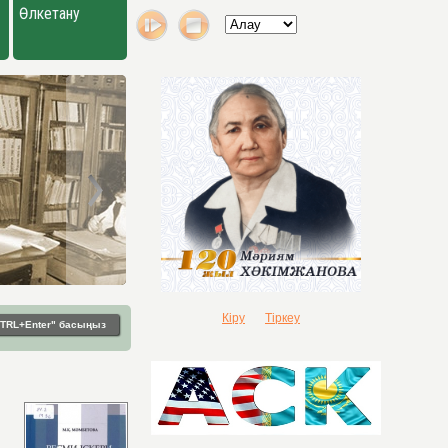
Өлкетану
Кіру
Тіркеу
"CTRL+Enter" басыңыз