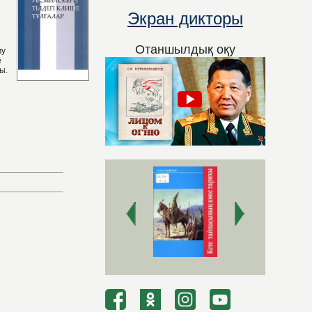
Экран дикторы
Отаншылдық оқу
му
е
ы.