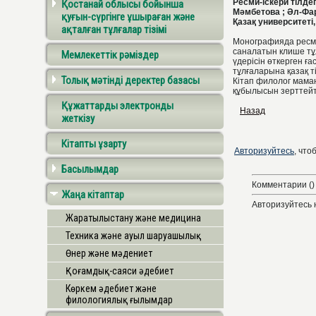
Ресми-іскери тілдег
Қостанай облысы бойынша
Мәмбетова ; Әл-Фар
қуғын-сүргінге ұшыраған және
Қазақ университеті, 
ақталған тұлғалар тізімі
Монографияда ресми-
саналатын клише тұл
Мемлекеттік рәміздер
үдерісін өткерген ғ
тұлғаларына қазақ 
Толық мәтінді деректер базасы
Кітап филолог маман
құбылысын зерттейт
Құжаттарды электронды
Назад
жеткізу
Кітапты ұзарту
Авторизуйтесь
, что
Басылымдар
Комментарии ()
Жаңа кітаптар
Авторизуйтесь 
Жаратылыстану және медицина
Техника және ауыл шаруашылық
Өнер және мәдениет
Қоғамдық-саяси әдебиет
Көркем әдебиет және
филологиялық ғылымдар