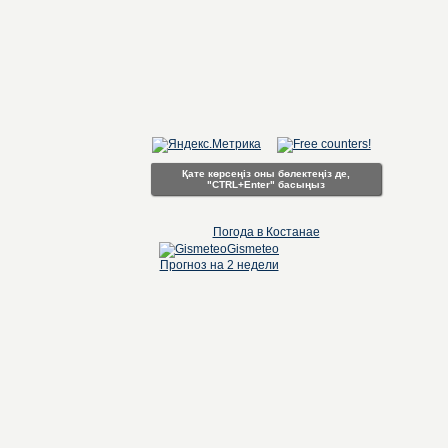
Қате көрсеңіз оны бөлектеңіз де,
"CTRL+Enter" басыңыз
Погода в Костанае
Gismeteo
Прогноз на 2 недели