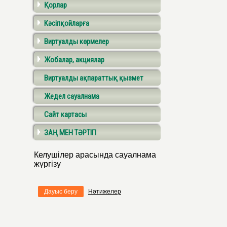
Қорлар
Кәсіпқойларға
Виртуалды көрмелер
Жобалар, акциялар
Виртуалды ақпараттық қызмет
Жедел сауалнама
Сайт картасы
ЗАҢ МЕН ТӘРТІП
Келушілер арасында сауалнама
жүргізу
Дауыс беру
Нәтижелер