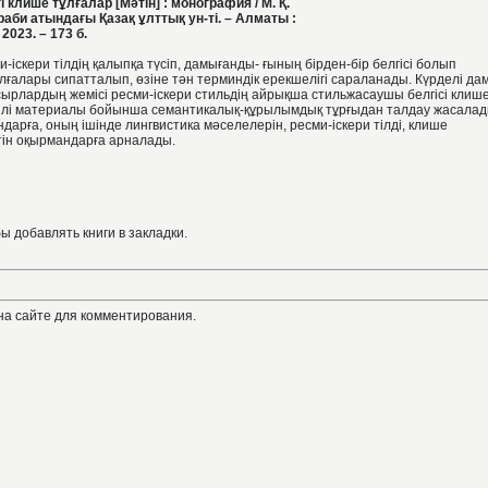
і клише тұлғалар [Мәтін] : монография / М. Қ.
аби атындағы Қазақ ұлттық ун-ті. – Алматы :
2023. – 173 б.
іскери тілдің қалыпқа түсіп, дамығанды- ғының бірден-бір белгісі болып
ғалары сипатталып, өзіне тән терминдік ерекшелігі сараланады. Күрделі да
асырлардың жемісі ресми-іскери стильдің айрықша стильжасаушы белгісі клиш
тілі материалы бойынша семантикалық-құрылымдық тұрғыдан талдау жасалад
дарға, оның ішінде лингвистика мәселелерін, ресми-іскери тілді, клише
ін оқырмандарға арналады.
бы добавлять книги в закладки.
на сайте для комментирования.