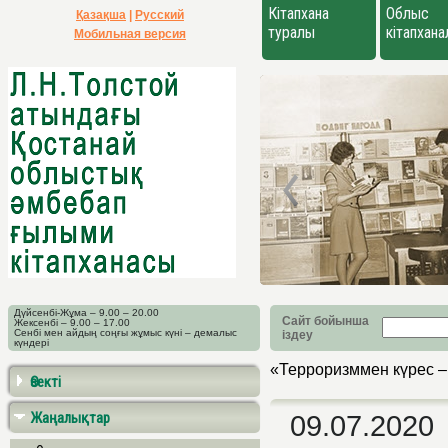
Кітапхана
Облыс
Қазақша
|
Русский
туралы
кітапхан
Мобильная версия
Дүйсенбі-Жұма – 9.00 – 20.00
Сайт бойынша
Жексенбі – 9.00 – 17.00
Сенбі мен айдың соңғы жұмыс күні – демалыс
іздеу
күндері
«Терроризммен күрес – 
Өзекті
Жаңалықтар
09.07.2020