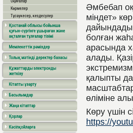
Оқиғалар
Әмбебап оқ
Көрмелер
міндет» кө
Тұсаукесер, кездесулер
дайындады.
Қостанай облысы бойынша
қуғын-сүргінге ұшыраған және
болған жаһ
ақталған тұлғалар тізімі
арасында х
Мемлекеттік рәміздер
алады. Қаз
Толық мәтінді деректер базасы
экстремизм
Құжаттарды электронды
жеткізу
қалыпты дам
Кітапты ұзарту
масштабтар
Басылымдар
өліміне алы
Жаңа кітаптар
Көру үшін с
Қорлар
https://you
Кәсіпқойларға