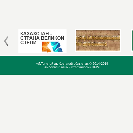
«Л.Толстой ат. Қостанай облыстық ©
2014-2019
әмбебап ғылыми кітапханасы» КММ