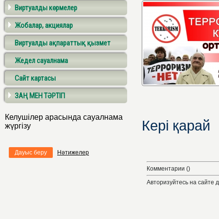
Виртуалды көрмелер
Жобалар, акциялар
Виртуалды ақпараттық қызмет
Жедел сауалнама
Сайт картасы
ЗАҢ МЕН ТӘРТІП
Келушілер арасында сауалнама
Кері қарай
жүргізу
Дауыс беру
Нәтижелер
Комментарии ()
Авторизуйтесь на сайте 