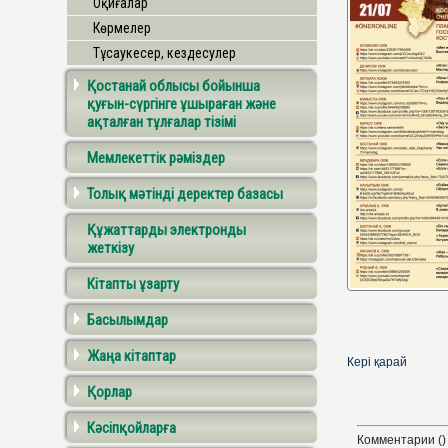
Оқиғалар
Көрмелер
Тұсаукесер, кездесулер
Қостанай облысы бойынша
қуғын-сүргінге ұшыраған және
ақталған тұлғалар тізімі
Мемлекеттік рәміздер
Толық мәтінді деректер базасы
Құжаттарды электронды
жеткізу
Кітапты ұзарту
Басылымдар
Жаңа кітаптар
Кері қарай
Қорлар
Кәсіпқойларға
Комментарии ()