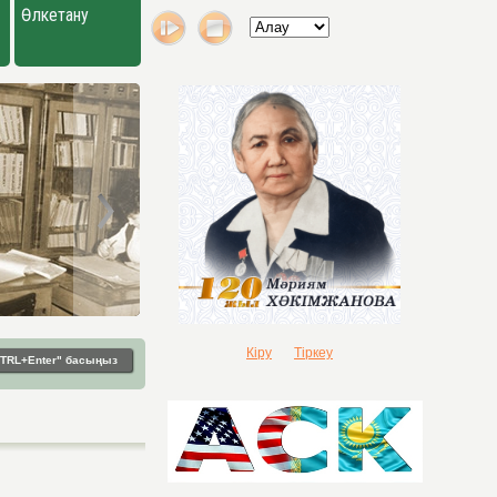
Өлкетану
Кіру
Тіркеу
"CTRL+Enter" басыңыз