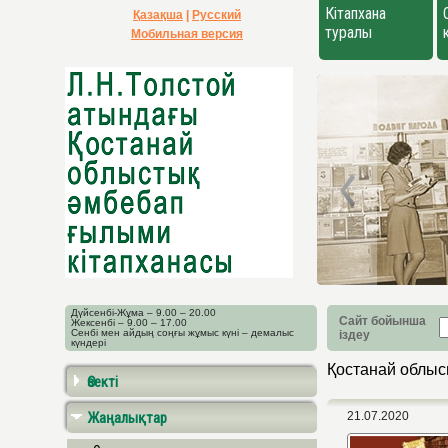
Кітапхана
Қазақша
|
Русский
туралы
Мобильная версия
Дүйсенбі-Жұма – 9.00 – 20.00
Сайт бойынша
Жексенбі – 9.00 – 17.00
Сенбі мен айдың соңғы жұмыс күні – демалыс
іздеу
күндері
Қостанай облыс
Өзекті
Жаңалықтар
21.07.2020