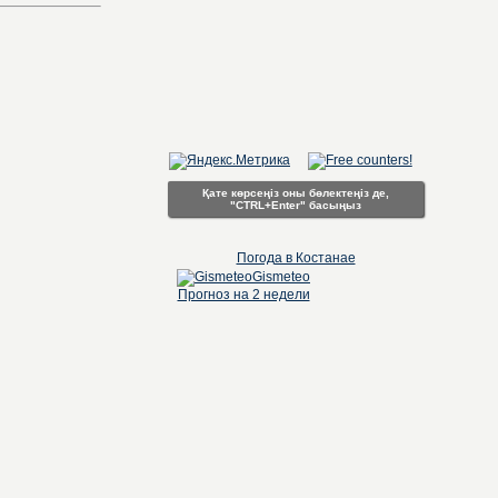
Қате көрсеңіз оны бөлектеңіз де,
"CTRL+Enter" басыңыз
Погода в Костанае
Gismeteo
Прогноз на 2 недели