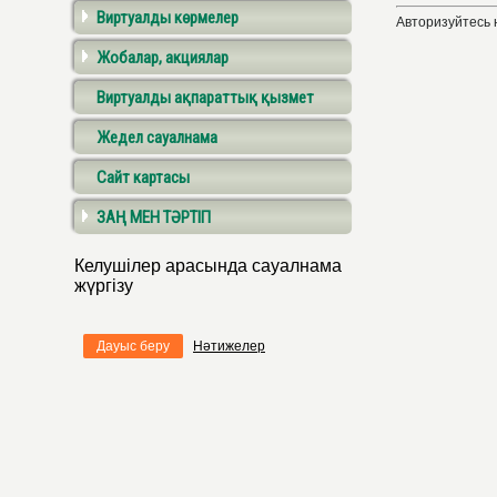
Виртуалды көрмелер
Авторизуйтесь 
Жобалар, акциялар
Виртуалды ақпараттық қызмет
Жедел сауалнама
Сайт картасы
ЗАҢ МЕН ТӘРТІП
Келушілер арасында сауалнама
жүргізу
Дауыс беру
Нәтижелер