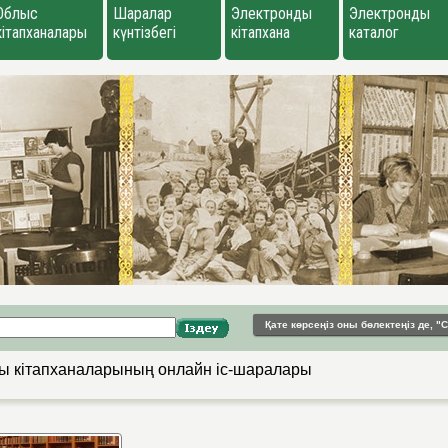
Облыс
Шаралар
Электронды
Электронды
кітапханалары
күнтізбегі
кітапхана
каталог
Қате көрсеңіз оны бөлектеңіз де, 
ы кітапханаларының онлайн іс-шаралары