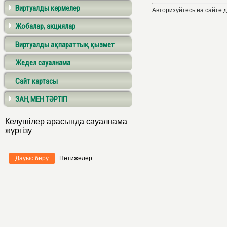
Виртуалды көрмелер
Авторизуйтесь на сайте 
Жобалар, акциялар
Виртуалды ақпараттық қызмет
Жедел сауалнама
Сайт картасы
ЗАҢ МЕН ТӘРТІП
Келушілер арасында сауалнама
жүргізу
Дауыс беру
Нәтижелер