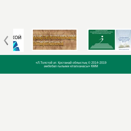
«Л.Толстой ат. Қостанай облыстық ©
2014-2019
әмбебап ғылыми кітапханасы» КММ