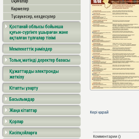
Оқиғалар
Көрмелер
Тұсаукесер, кездесулер
Қостанай облысы бойынша
қуғын-сүргінге ұшыраған және
ақталған тұлғалар тізімі
Мемлекеттік рәміздер
Толық мәтінді деректер базасы
Құжаттарды электронды
жеткізу
Кітапты ұзарту
Басылымдар
Жаңа кітаптар
Кері қарай
Қорлар
Кәсіпқойларға
Комментарии ()