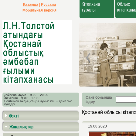
Кітапхана
Облыс
Қазақша
|
Русский
туралы
кітапхан
Мобильная версия
Дүйсенбі-Жұма – 9.00 – 20.00
Сайт бойынша
Жексенбі – 9.00 – 17.00
Сенбі мен айдың соңғы жұмыс күні – демалыс
іздеу
күндері
Қостанай облысы кіта
Өзекті
Жаңалықтар
19.08.2020