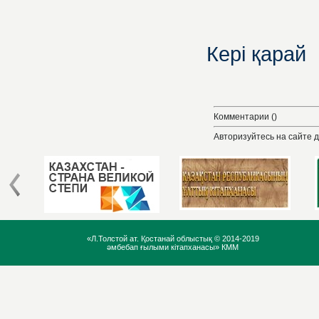
Кері қарай
Комментарии ()
Авторизуйтесь на сайте 
«Л.Толстой ат. Қостанай облыстық ©
2014-2019
әмбебап ғылыми кітапханасы» КММ