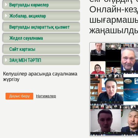
Виртуалды көрмелер
Онлайн-
Жобалар, акциялар
шығармашы
Виртуалды ақпараттық қызмет
жаңашылды
Жедел сауалнама
Сайт картасы
ЗАҢ МЕН ТӘРТІП
Келушілер арасында сауалнама
жүргізу
Дауыс беру
Нәтижелер