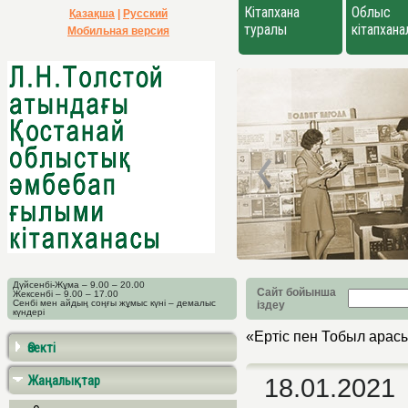
Кітапхана
Облыс
Қазақша
|
Русский
туралы
кітапхан
Мобильная версия
Дүйсенбі-Жұма – 9.00 – 20.00
Сайт бойынша
Жексенбі – 9.00 – 17.00
Сенбі мен айдың соңғы жұмыс күні – демалыс
іздеу
күндері
«Ертіс пен Тобыл арас
Өзекті
Жаңалықтар
18.01.2021