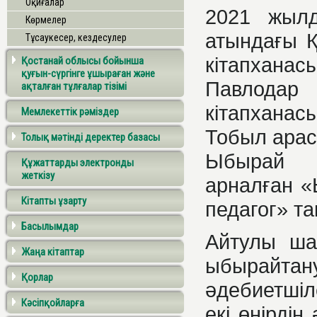
Оқиғалар
2021 жылд
Көрмелер
атындағы 
Тұсаукесер, кездесулер
кітапхана
Қостанай облысы бойынша
қуғын-сүргінге ұшыраған және
Павлода
ақталған тұлғалар тізімі
кітапханас
Мемлекеттік рәміздер
Тобыл арас
Толық мәтінді деректер базасы
Ыбырай А
Құжаттарды электронды
жеткізу
арналған «
Кітапты ұзарту
педагог» та
Басылымдар
Айтулы шар
Жаңа кітаптар
ыбырайт
Қорлар
әдебиетші
Кәсіпқойларға
екі өңірді