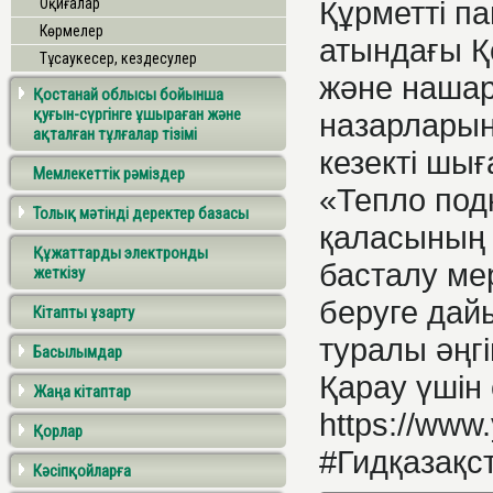
Оқиғалар
Құрметті п
Көрмелер
атындағы Қ
Тұсаукесер, кездесулер
және нашар
Қостанай облысы бойынша
қуғын-сүргінге ұшыраған және
назарлары
ақталған тұлғалар тізімі
кезекті шы
Мемлекеттік рәміздер
«Тепло под
Толық мәтінді деректер базасы
қаласының
Құжаттарды электронды
басталу ме
жеткізу
беруге дай
Кітапты ұзарту
туралы әңгі
Басылымдар
Қарау үшін 
Жаңа кітаптар
https://www
Қорлар
#Гидқазақс
Кәсіпқойларға