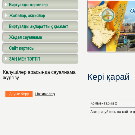
Виртуалды көрмелер
Жобалар, акциялар
Виртуалды ақпараттық қызмет
Жедел сауалнама
Сайт картасы
ЗАҢ МЕН ТӘРТІП
Келушілер арасында сауалнама
Кері қарай
жүргізу
Дауыс беру
Нәтижелер
Комментарии ()
Авторизуйтесь на сайте 