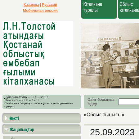
Кітапхана
Облыс
Қазақша
|
Русский
туралы
кітапхан
Мобильная версия
Дүйсенбі-Жұма – 9.00 – 20.00
Сайт бойынша
Жексенбі – 9.00 – 17.00
Сенбі мен айдың соңғы жұмыс күні – демалыс
іздеу
күндері
«Облыс тынысы»
Өзекті
Жаңалықтар
25.09.2023