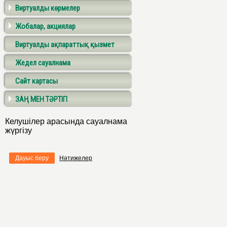
Виртуалды көрмелер
Жобалар, акциялар
Виртуалды ақпараттық қызмет
Жедел сауалнама
Сайт картасы
ЗАҢ МЕН ТӘРТІП
Келушілер арасында сауалнама
жүргізу
Дауыс беру
Нәтижелер