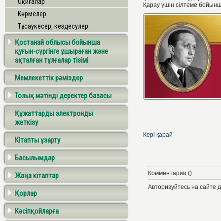
Оқиғалар
Қарау үшін сілтеме бойынш
Көрмелер
Тұсаукесер, кездесулер
Қостанай облысы бойынша
қуғын-сүргінге ұшыраған және
ақталған тұлғалар тізімі
Мемлекеттік рәміздер
Толық мәтінді деректер базасы
Құжаттарды электронды
жеткізу
Кері қарай
Кітапты ұзарту
Басылымдар
Комментарии ()
Жаңа кітаптар
Авторизуйтесь на сайте 
Қорлар
Кәсіпқойларға