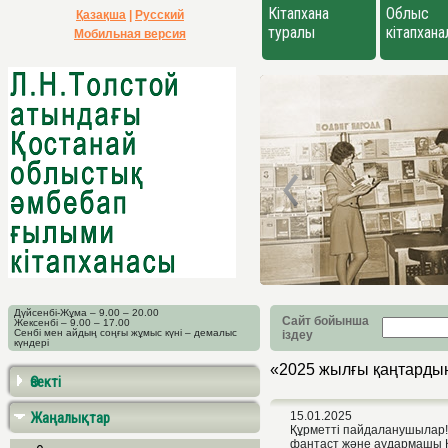
Кітапхана
Облыс
Қазақша
|
Русский
туралы
кітапхан
Мобильная версия
Дүйсенбі-Жұма – 9.00 – 20.00
Сайт бойынша
Жексенбі – 9.00 – 17.00
Сенбі мен айдың соңғы жұмыс күні – демалыс
іздеу
күндері
«2025 жылғы қаңтардың
Өзекті
Жаңалықтар
15.01.2025
Құрметті пайдаланушылар! 
фантаст және аудармашы К