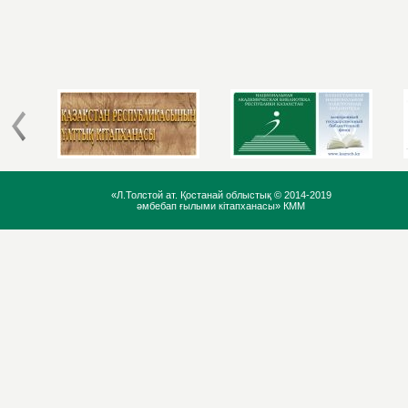
«Л.Толстой ат. Қостанай облыстық ©
2014-2019
әмбебап ғылыми кітапханасы» КММ