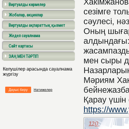
Хакімжанов
Виртуалды көрмелер
сезімге то
Жобалар, акциялар
сәулесі, нә
Виртуалды ақпараттық қызмет
Оның шыға
Жедел сауалнама
алдындағы:
Сайт картасы
жасампазды
ЗАҢ МЕН ТӘРТІП
мен сыры д
Назарларың
Келушілер арасында сауалнама
жүргізу
Мәриям Хак
бейнежазб
Дауыс беру
Нәтижелер
Қарау үшін 
https://www