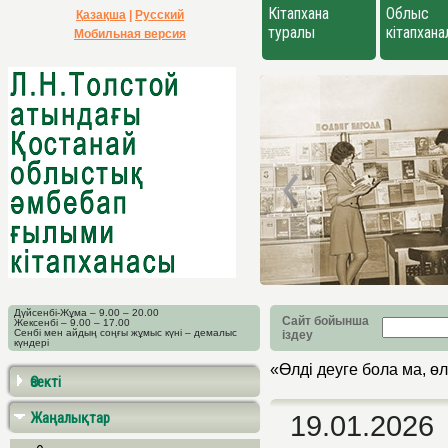
Кітапхана
Облыс
Қазақша
|
Русский
туралы
кітапхан
Мобильная версия
Дүйсенбі-Жұма – 9.00 – 20.00
Сайт бойынша
Жексенбі – 9.00 – 17.00
Сенбі мен айдың соңғы жұмыс күні – демалыс
іздеу
күндері
«Өлді деуге бола ма, ө
Өзекті
Жаңалықтар
19.01.2026