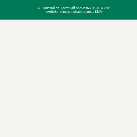
«Л.Толстой ат. Қостанай облыстық ©
2014-2019
әмбебап ғылыми кітапханасы» КММ