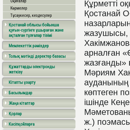
Оқиғалар
Құрметті о
Көрмелер
Қостанай О
Тұсаукесер, кездесулер
назарларың
Қостанай облысы бойынша
қуғын-сүргінге ұшыраған және
жазушысы,
ақталған тұлғалар тізімі
Хакімжанов
Мемлекеттік рәміздер
арналған «
Толық мәтінді деректер базасы
жазғанды» 
Құжаттарды электронды
Мәриям Хак
жеткізу
ауданының 
Кітапты ұзарту
көптеген п
Басылымдар
ішінде Кең
Жаңа кітаптар
Мәметованы
Қорлар
ж.) поэмас
Кәсіпқойларға