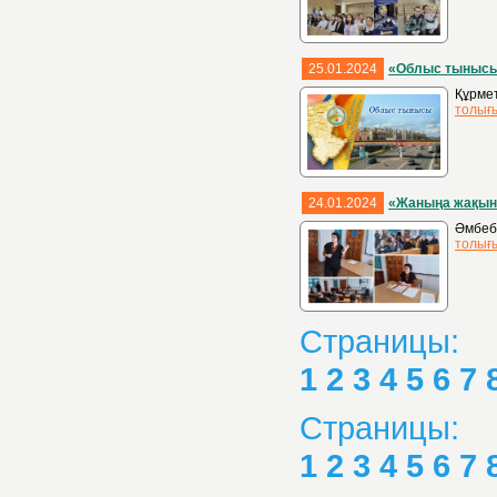
25.01.2024
«Облыс тыныс
Құрмет
толығ
24.01.2024
«Жаныңа жақын 
Әмбеба
толығ
Страницы:
1
2
3
4
5
6
7
Страницы:
1
2
3
4
5
6
7