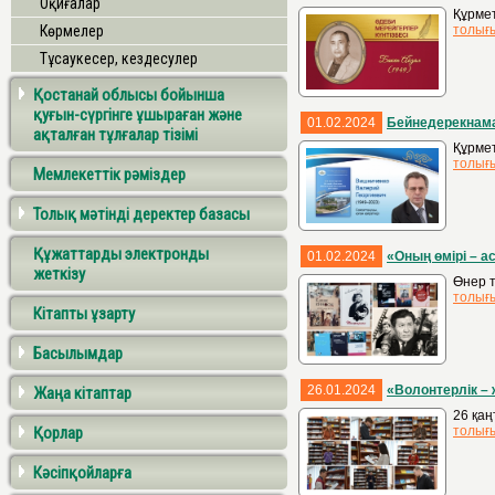
Оқиғалар
Құрмет
Көрмелер
толығ
Тұсаукесер, кездесулер
Қостанай облысы бойынша
қуғын-сүргінге ұшыраған және
01.02.2024
Бейнедерекнама
ақталған тұлғалар тізімі
Құрмет
толығ
Мемлекеттік рәміздер
Толық мәтінді деректер базасы
Құжаттарды электронды
01.02.2024
«Оның өмірі – 
жеткізу
Өнер т
толығ
Кітапты ұзарту
Басылымдар
26.01.2024
«Волонтерлік –
Жаңа кітаптар
26 қаң
Қорлар
толығ
Кәсіпқойларға