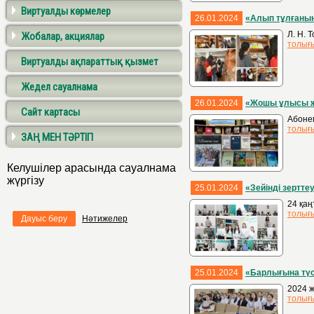
Виртуалды көрмелер
26.01.2024
«Алып тұлғаны
Л. Н. 
Жобалар, акциялар
толығ
Виртуалды ақпараттық қызмет
Жедел сауалнама
26.01.2024
«Жошы ұлысы ж
Сайт картасы
Абоне
толығ
ЗАҢ МЕН ТӘРТІП
Келушілер арасында сауалнама
жүргізу
25.01.2024
«Зейінді зертте
24 қаң
толығ
Дауыс беру
Нәтижелер
25.01.2024
«Барлығына түсі
2024 ж
толығ