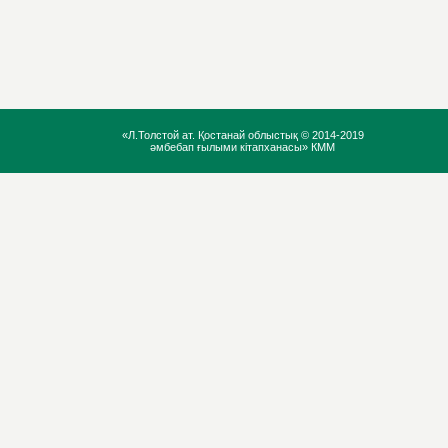
«Л.Толстой ат. Қостанай облыстық ©
2014-2019
әмбебап ғылыми кітапханасы» КММ