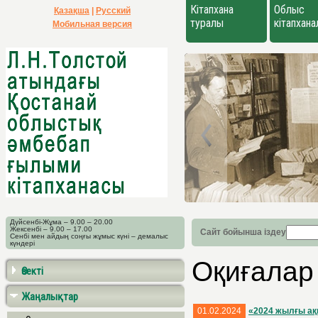
Кітапхана
Облыс
Қазақша
|
Русский
туралы
кітапхан
Мобильная версия
Дүйсенбі-Жұма – 9.00 – 20.00
Жексенбі – 9.00 – 17.00
Сайт бойынша іздеу
Сенбі мен айдың соңғы жұмыс күні – демалыс
күндері
Оқиғалар
Өзекті
Жаңалықтар
01.02.2024
«2024 жылғы ақ