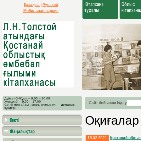
Кітапхана
Облыс
Қазақша
|
Русский
туралы
кітапхан
Мобильная версия
Дүйсенбі-Жұма – 9.00 – 20.00
Жексенбі – 9.00 – 17.00
Сайт бойынша іздеу
Сенбі мен айдың соңғы жұмыс күні – демалыс
күндері
Оқиғалар
Өзекті
Жаңалықтар
15.02.2021
Қостанай облыс