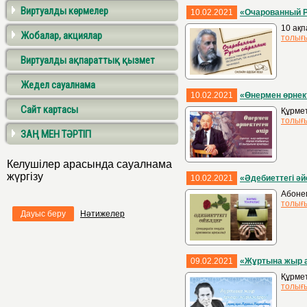
Виртуалды көрмелер
10.02.2021
«Очарованный Р
10 ақп
Жобалар, акциялар
толығ
Виртуалды ақпараттық қызмет
Жедел сауалнама
10.02.2021
«Өнермен өрнек
Сайт картасы
Құрмет
толығ
ЗАҢ МЕН ТӘРТІП
Келушілер арасында сауалнама
жүргізу
10.02.2021
«Әдебиеттегі ә
Абонем
толығ
Дауыс беру
Нәтижелер
09.02.2021
«Жұртына жыр 
Құрме
толығ