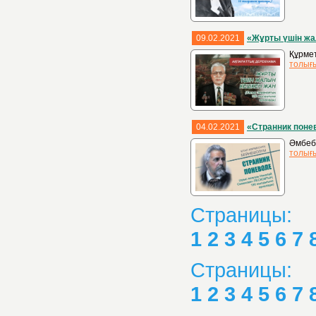
09.02.2021
«Жұрты үшін жа
Құрмет
толығ
04.02.2021
«Странник поне
Әмбеба
толығ
Страницы:
1
2
3
4
5
6
7
Страницы:
1
2
3
4
5
6
7