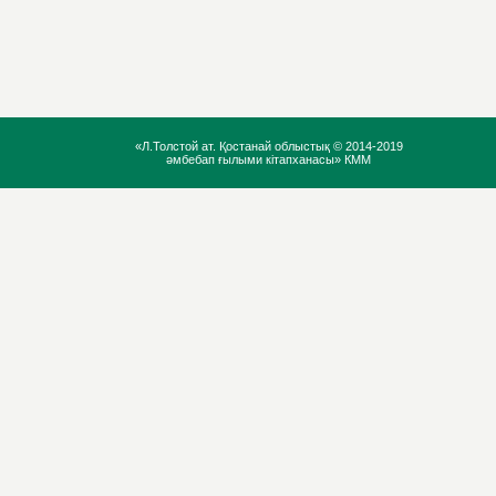
«Л.Толстой ат. Қостанай облыстық ©
2014-2019
әмбебап ғылыми кітапханасы» КММ