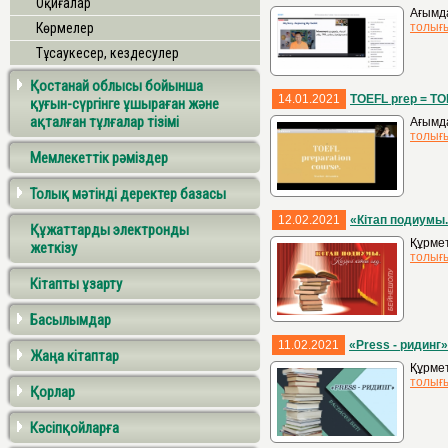
Оқиғалар
Ағымд
Көрмелер
толығ
Тұсаукесер, кездесулер
Қостанай облысы бойынша
14.01.2021
TOEFL prep = T
қуғын-сүргінге ұшыраған және
ақталған тұлғалар тізімі
Ағымда
толығ
Мемлекеттік рәміздер
Толық мәтінді деректер базасы
12.02.2021
«Кітап подиумы. 
Құжаттарды электронды
Құрмет
жеткізу
толығ
Кітапты ұзарту
Басылымдар
11.02.2021
«Press - ридинг»
Жаңа кітаптар
Құрмет
толығ
Қорлар
Кәсіпқойларға