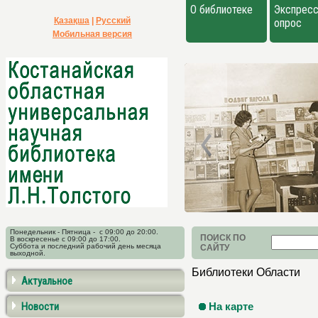
О библиотеке
Экспресс
Қазақша
|
Русский
опрос
Мобильная версия
Понедельник - Пятница - с 09:00 до 20:00.
ПОИСК ПО
В воскресенье с 09:00 до 17:00.
Суббота и последний рабочий день месяца
САЙТУ
выходной.
Библиотеки Области
Актуальное
Новости
На карте