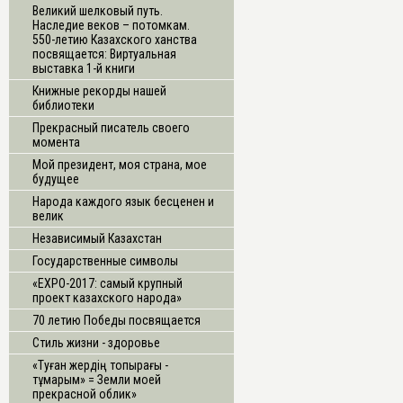
Великий шелковый путь.
Наследие веков – потомкам.
550-летию Казахского ханства
посвящается: Виртуальная
выставка 1-й книги
Книжные рекорды нашей
библиотеки
Прекрасный писатель своего
момента
Мой президент, моя страна, мое
будущее
Народа каждого язык бесценен и
велик
Независимый Казахстан
Государственные символы
«ЕХРО-2017: самый крупный
проект казахского народа»
70 летию Победы посвящается
Стиль жизни - здоровье
«Туған жердің топырағы -
тұмарым» = Земли моей
прекрасной облик»