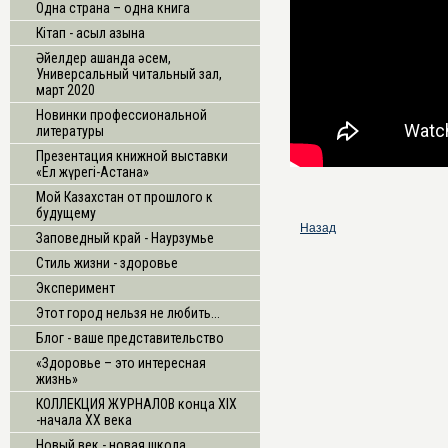
Одна страна – одна книга
Кітап - асыл қазына
Әйелдер қашанда әсем,
Универсальный читальный зал,
март 2020
Новинки профессиональной
литературы
Презентация книжной выставки
«Ел жүрегі-Астана»
Мой Казахстан от прошлого к
будущему
Назад
Заповедный край - Наурзумье
Стиль жизни - здоровье
Эксперимент
Этот город нельзя не любить...
Блог - ваше представительство
«Здоровье – это интересная
жизнь»
КОЛЛЕКЦИЯ ЖУРНАЛОВ конца XIX
-начала XX века
Новый век - новая школа