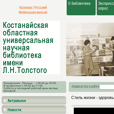
О библиотеке
Экспресс
Қазақша
|
Русский
опрос
Мобильная версия
Понедельник - Пятница - с 09:00 до 20:00.
В воскресенье с 09:00 до 17:00.
ПОИСК ПО САЙТУ
Суббота и последний рабочий день месяца
выходной.
Стиль жизни - здоровь
Актуальное
Новости