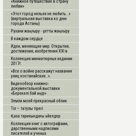
«Книжное путешествие в страну
любви»
«Этот город нельзя не любить...»
(виртуальная выставка ко дню
города Астаны)
Рухани жаңғыру - ұлттық жаңғыру
В каждом сердце
Идеи, меняющие мир. Открытия,
достижения, изобретения ХХI в
Коллекция миниатюрных издании
2017г.
«Все о войне расскажут названия
улиц костанайских…».
Видеообзор книжно-
документальной выставки
«Берекелі бай өңір»
Земли моей прекрасный облик
Тіл – татулық тірегі
Қазақ тарихындағы әйелдер
Коллекция книг с автографами,
дарственными надписями
писателей и ученых