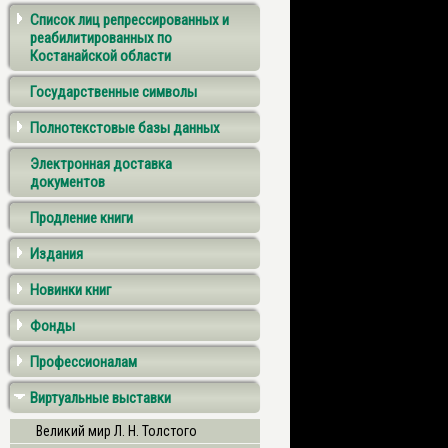
Список лиц репрессированных и
реабилитированных по
Костанайской области
Государственные символы
Полнотекстовые базы данных
Электронная доставка
документов
Продление книги
Издания
Новинки книг
Фонды
Профессионалам
Виртуальные выставки
Великий мир Л. Н. Толстого