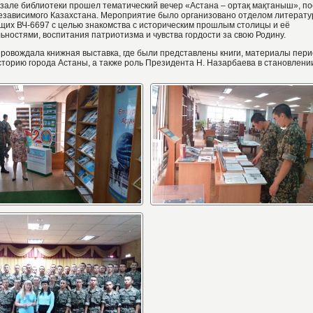
 зале библиотеки прошел тематический вечер «Астана – ортақ мақтаныш», п
езависимого Казахстана. Мероприятие было организовано отделом литератур
щих ВЧ-6697 с целью знакомства с историческим прошлым столицы и её
ностями, воспитания патриотизма и чувства гордости за свою Родину.
ровождала книжная выставка, где были представлены книги, материалы пери
торию города Астаны, а также роль Президента Н. Назарбаева в становлени