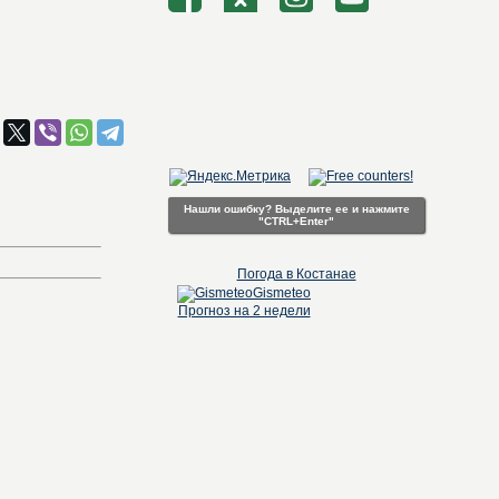
Нашли ошибку? Выделите ее и нажмите
"CTRL+Enter"
Погода в Костанае
Gismeteo
Прогноз на 2 недели