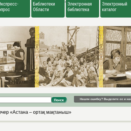
>
Экспресс-
Библиотеки
Электронная
Электронный
опрос
Области
библиотека
каталог
Нашли ошибку? Выделите ее и на
ечер «Астана – ортақ мақтаныш»