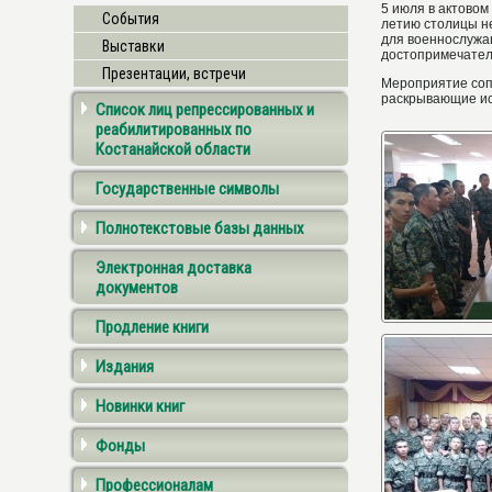
5 июля в актовом
События
летию столицы н
для военнослужа
Выставки
достопримечатель
Презентации, встречи
Мероприятие соп
раскрывающие ис
Список лиц репрессированных и
реабилитированных по
Костанайской области
Государственные символы
Полнотекстовые базы данных
Электронная доставка
документов
Продление книги
Издания
Новинки книг
Фонды
Профессионалам