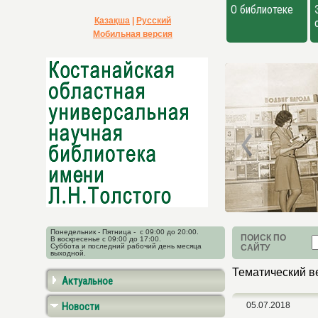
О библиотеке
Қазақша
|
Русский
Мобильная версия
Понедельник - Пятница - с 09:00 до 20:00.
ПОИСК ПО
В воскресенье с 09:00 до 17:00.
Суббота и последний рабочий день месяца
САЙТУ
выходной.
Тематический в
Актуальное
Новости
05.07.2018