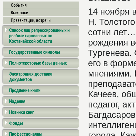
События
14 ноября 
Выставки
Н. Толстог
Презентации, встречи
сотни лет…
Список лиц репрессированных и
реабилитированных по
рождения ве
Костанайской области
Тургенева.
Государственные символы
его в форм
Полнотекстовые базы данных
мнениями. 
Электронная доставка
документов
преподават
Продление книги
Качеев, об
Издания
педагог, ак
Новинки книг
Багдасаров
интеллиген
Фонды
города. Ка
Профессионалам