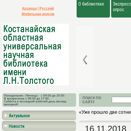
О библиотеке
Экспресс
Қазақша
|
Русский
опрос
Мобильная версия
Понедельник - Пятница - с 09:00 до 20:00.
ПОИСК ПО
В воскресенье с 09:00 до 17:00.
Суббота и последний рабочий день месяца
САЙТУ
выходной.
«Уже прошло две сотн
Актуальное
Новости
16.11.2018