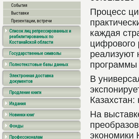
События
Процесс ци
Выставки
практически
Презентации, встречи
каждая стр
Список лиц репрессированных и
реабилитированных по
цифрового 
Костанайской области
реализуют 
Государственные символы
программы
Полнотекстовые базы данных
Электронная доставка
В универса
документов
экспонируе
Продление книги
Казахстан:
Издания
На выставк
Новинки книг
преобразов
Фонды
экономики 
Профессионалам