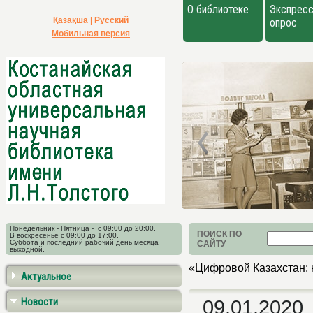
О библиотеке
Экспресс
Қазақша
|
Русский
опрос
Мобильная версия
Понедельник - Пятница - с 09:00 до 20:00.
ПОИСК ПО
В воскресенье с 09:00 до 17:00.
Суббота и последний рабочий день месяца
САЙТУ
выходной.
«Цифровой Казахстан: 
Актуальное
Новости
09.01.2020