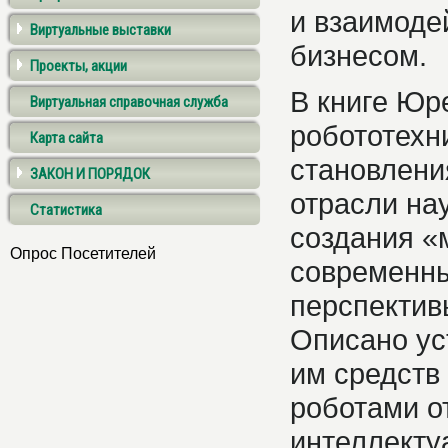
и взаимоде
Виртуальные выставки
бизнесом.
Проекты, акции
В книге Юр
Виртуальная справочная служба
робототехн
Карта сайта
становлени
ЗАКОН И ПОРЯДОК
отрасли на
Статистика
создания «
Опрос Посетителей
современны
перспектив
Описано ус
им средств
роботами о
интеллекту