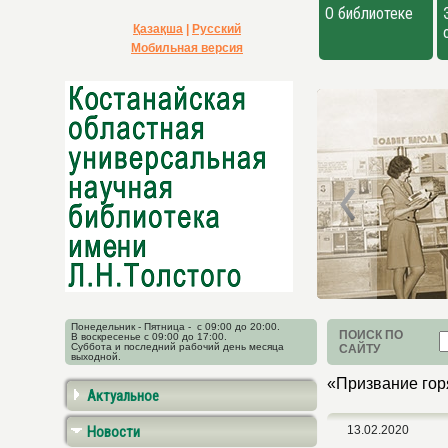
О библиотеке
Қазақша
|
Русский
Мобильная версия
Понедельник - Пятница - с 09:00 до 20:00.
ПОИСК ПО
В воскресенье с 09:00 до 17:00.
Суббота и последний рабочий день месяца
САЙТУ
выходной.
«Призвание гор
Актуальное
Новости
13.02.2020