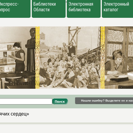
>
Экспресс-
Библиотеки
Электронная
Электронный
опрос
Области
библиотека
каталог
Нашли ошибку? Выделите ее и на
ячих сердец»