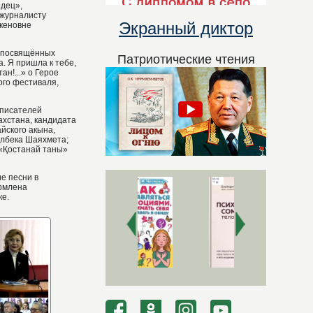
рдец»,
 журналисту
Экранный диктор
екеновне
, посвящённых
Патриотические чтения
. Я пришла к тебе,
н!...» о Герое
ого фестиваля,
 писателей
ахстана, кандидата
йского акына,
ылбека Шаяхмета;
 «Қостанай таны»
е песни в
ормлена
ке.