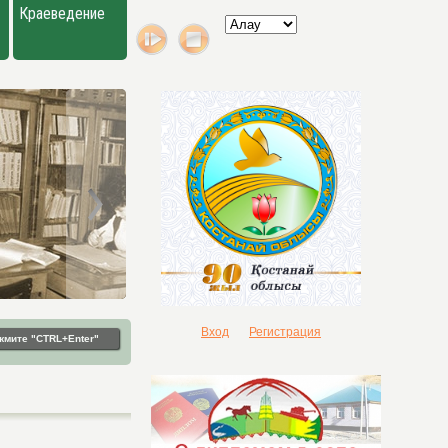
Краеведение
Вход
Регистрация
жмите "CTRL+Enter"