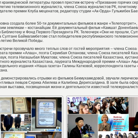
л краеведческой литературы провел престиж-встречу «Призвание горячих се
летию телевизионного журналиста, члена Союза журналистов РК, почетному
адателю премии Клуба меценатов, редактору студии «Ак-Орда» Гульжибек Ба
новна создала более 50-ти документальных фильмов в жанре «Телепортрет»
воим землякам – костанайцам. Её документальный фильм «Камшат Доненбаева
 в Библиотеку и Фонд Первого Президента РК. Телеочерк «Они не прошли, Султа
а Султане Баймагамбетове стал победителем республиканского телевизионн
-летию Великой Победы.
встречи прозвучало много теплых слов от гостей мероприятия – члена Союза
реата премии «Алаш», поэта Серикбая Оспанова; члена Союза писателей Каз
аук, поэта Нагашыбая Мукатова; члена Союза писателей Казахстана, кустана
етного журналиста Казахстана, лауреата Международной премии «Алаш» Ақ
едельного издания «Наша газета» Галины Катковой, корреспондента газеты
ана.
 демонстрировались отрывки из фильмов Бекмухамедовой, звучали лирически
нтливых певцов Серика Абилева и Калибека Дерипсалдина. В зале была оф
жная выставка, посвященная жизни и деятельности известной тележурналист