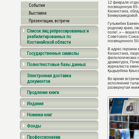
12 февраля отде
События
посвященную 65-
Казахстана, обл
Выставки
Бекмухамедовой.
Презентации, встречи
Гульжибек Баеке
родному краю, с
Список лиц репрессированных и
поле!..» – вошел
реабилитированных по
Советского Союз
посвященного 50
Костанайской области
В адрес героини 
Государственные символы
Казахстана, лау
филологических н
драматурга, Поч
Полнотекстовые базы данных
журналиста ежен
Қыдырбека Қиысх
Электронная доставка
Во время встречи
документов
исполнении тала
развернутая кни
Продление книги
Издания
Новинки книг
Фонды
Профессионалам