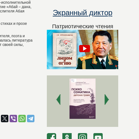
о-исполнительной
ие «Абай – дана,
Экранный диктор
ыслителя Абая
 стихах и прозе
Патриотические чтения
теля, поэта и
валась литература
т своей силы,