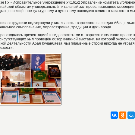
азе ГУ «Исправительное учереждение УК161/2 Управление комитета уголовн
анайской области» универсальный читальный зал провел выездное мероприят
қта», посвящённое культурному и духовному наследию великого казахского м
нии сотрудники подчеркнули уникальность творческого наследия Абая, в чьих
нальное самосознание, мировоззрение, традиции и дух народа.
ровождалось презентацией и видеосюжетами о творчестве великого просвети
рисутствующих был проведён обзор книжной выставки, на которой экспониро
ской деятельности Абая Кунанбаева, чьи пламенные строки никогда не утратя
вежести.