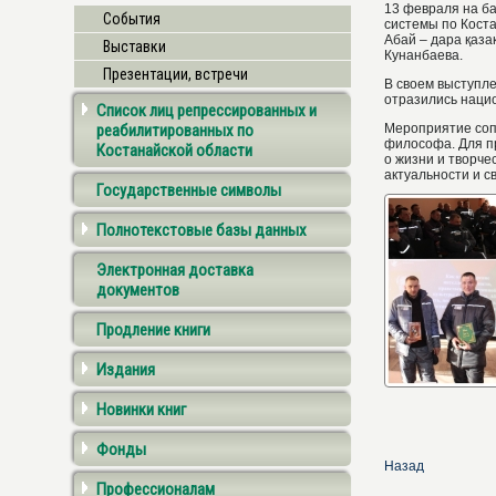
13 февраля на б
События
системы по Кост
Абай – дара қаза
Выставки
Кунанбаева.
Презентации, встречи
В своем выступле
отразились нацио
Список лиц репрессированных и
реабилитированных по
Мероприятие соп
философа. Для п
Костанайской области
о жизни и творче
актуальности и с
Государственные символы
Полнотекстовые базы данных
Электронная доставка
документов
Продление книги
Издания
Новинки книг
Фонды
Назад
Профессионалам