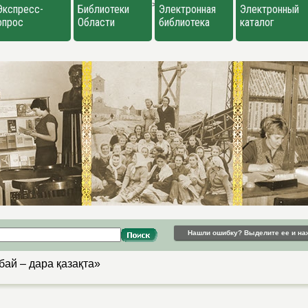
>
Экспресс-
Библиотеки
Электронная
Электронный
опрос
Области
библиотека
каталог
Нашли ошибку? Выделите ее и на
бай – дара қазақта»