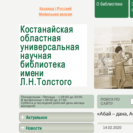
О библиотеке
Қазақша
|
Русский
Мобильная версия
Понедельник - Пятница - с 09:00 до 20:00.
ПОИСК ПО
В воскресенье с 09:00 до 17:00.
Суббота и последний рабочий день месяца
САЙТУ
выходной.
«Абай – дана, А
Актуальное
Новости
14.02.2020