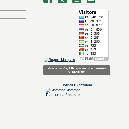
Нашли ошибку? Выделите ее и нажмите
"CTRL+Enter"
Погода в Костанае
Gismeteo
Прогноз на 2 недели