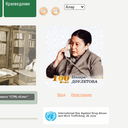
Краеведение
Вход
Регистрация
жмите "CTRL+Enter"