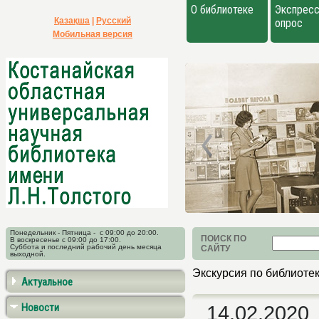
О библиотеке
Экспресс
Қазақша
|
Русский
опрос
Мобильная версия
Понедельник - Пятница - с 09:00 до 20:00.
ПОИСК ПО
В воскресенье с 09:00 до 17:00.
Суббота и последний рабочий день месяца
САЙТУ
выходной.
Экскурсия по библиотек
Актуальное
Новости
14.02.2020