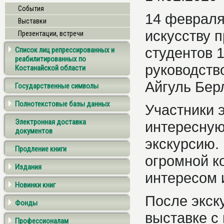
События
14 февраля
Выставки
искусству 
Презентации, встречи
студентов 
Список лиц репрессированных и
реабилитированных по
руководств
Костанайской области
Айгуль Бер
Государственные символы
Полнотекстовые базы данных
Участники 
Электронная доставка
интересну
документов
экскурсию.
Продление книги
огромной к
Издания
интересом 
Новинки книг
После экск
Фонды
выставке с
Профессионалам