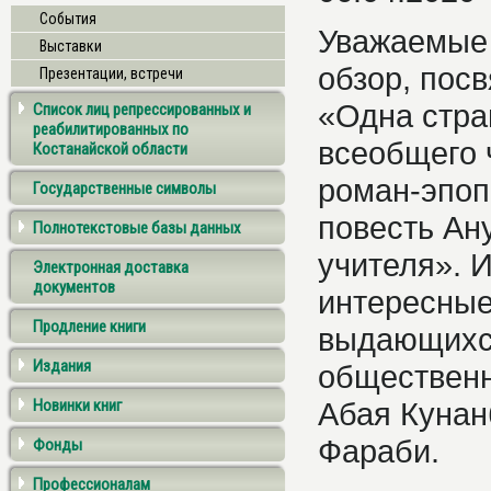
События
Уважаемые 
Выставки
обзор, пос
Презентации, встречи
«Одна стран
Список лиц репрессированных и
реабилитированных по
всеобщего 
Костанайской области
роман-эпоп
Государственные символы
повесть Ан
Полнотекстовые базы данных
учителя». 
Электронная доставка
документов
интересные
Продление книги
выдающихся
Издания
общественн
Новинки книг
Абая Кунан
Фараби.
Фонды
Профессионалам