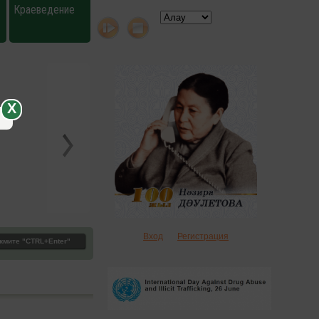
Краеведение
X
Вход
Регистрация
жмите "CTRL+Enter"