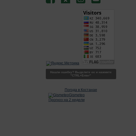
Нашли ошибку? Выделите ее и нажмите
"CTRL+Enter"
Погода в Костанае
Gismeteo
Прогноз на 2 недели