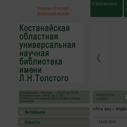
О библиотеке
Қазақша
|
Русский
Мобильная версия
Понедельник - Пятница - с 09:00 до 20:00.
ПОИСК ПО
В воскресенье с 09:00 до 17:00.
Суббота и последний рабочий день месяца
САЙТУ
выходной.
«Ата заң – елдік
Актуальное
Новости
24.06.2020