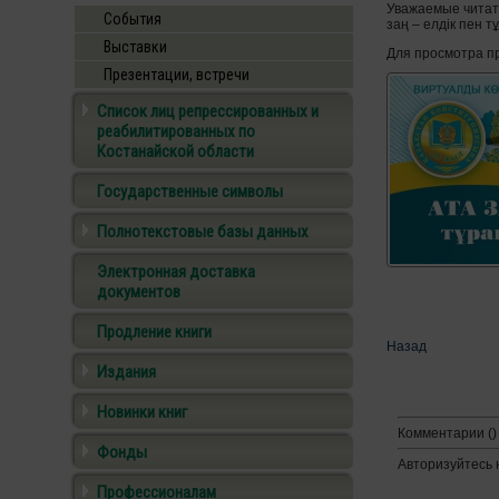
Уважаемые читат
События
заң – елдік пен т
Выставки
Для просмотра пр
Презентации, встречи
Список лиц репрессированных и
реабилитированных по
Костанайской области
Государственные символы
Полнотекстовые базы данных
Электронная доставка
документов
Продление книги
Назад
Издания
Новинки книг
Комментарии ()
Фонды
Авторизуйтесь 
Профессионалам