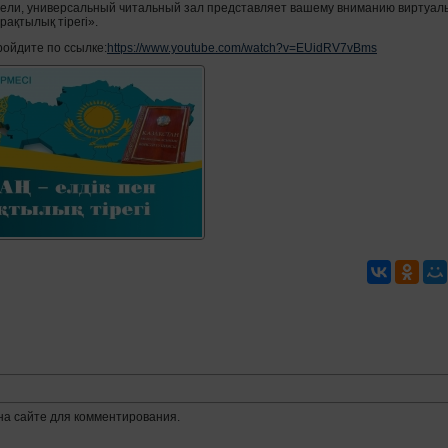
ели, универсальный читальный зал представляет вашему вниманию виртуаль
ұрақтылық тірегі».
ойдите по ссылке:
https://www.youtube.com/watch?v=EUidRV7vBms
на сайте для комментирования.