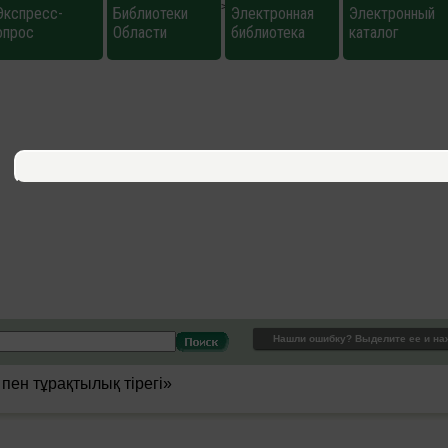
>
Экспресс-
Библиотеки
Электронная
Электронный
опрос
Области
библиотека
каталог
Нашли ошибку? Выделите ее и на
 пен тұрақтылық тірегі»