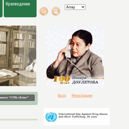
Краеведение
Вход
Регистрация
жмите "CTRL+Enter"