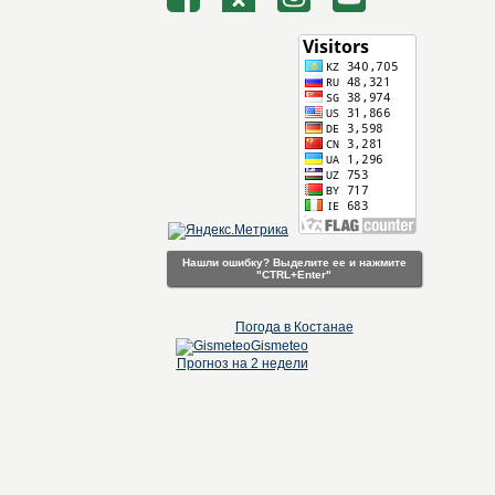
Нашли ошибку? Выделите ее и нажмите
"CTRL+Enter"
Погода в Костанае
Gismeteo
Прогноз на 2 недели