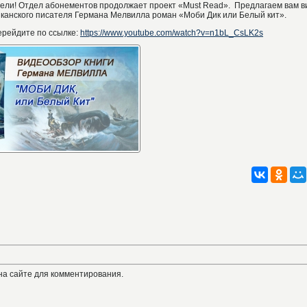
ели! Отдел абонементов продолжает проект «Must Read». Предлагаем вам 
иканского писателя Германа Мелвилла роман «Моби Дик или Белый кит».
ерейдите по ссылке:
https://www.youtube.com/watch?v=n1bL_CsLK2s
на сайте для комментирования.