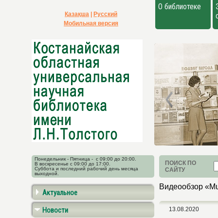
О библиотеке
Қазақша
|
Русский
Мобильная версия
Понедельник - Пятница - с 09:00 до 20:00.
ПОИСК ПО
В воскресенье с 09:00 до 17:00.
Суббота и последний рабочий день месяца
САЙТУ
выходной.
Видеообзор «Mu
Актуальное
Новости
13.08.2020