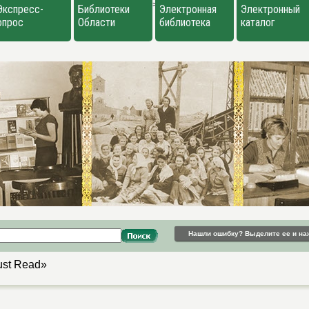
>
Экспресс-
Библиотеки
Электронная
Электронный
опрос
Области
библиотека
каталог
Нашли ошибку? Выделите ее и на
st Read»