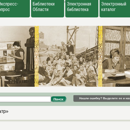
>
Экспресс-
Библиотеки
Электронная
Электронный
опрос
Области
библиотека
каталог
Нашли ошибку? Выделите ее и на
атр»