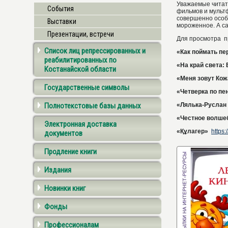
Уважаемые читат
События
фильмов и мультф
совершенно особе
Выставки
мороженное. А с
Презентации, встречи
Для просмотра п
Список лиц репрессированных и
«Как поймать п
реабилитированных по
«На край света:
Костанайской области
«Меня зовут Кож
Государственные символы
«Четверка по пе
Полнотекстовые базы данных
«Лялька-Руслан 
«Честное волше
Электронная доставка
«Құлагер»
https
документов
Продление книги
Издания
Новинки книг
Фонды
Профессионалам