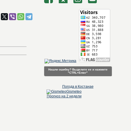
Нашли ошибку? Выделите ее и нажмите
"CTRL+Enter"
Погода в Костанае
Gismeteo
Прогноз на 2 недели