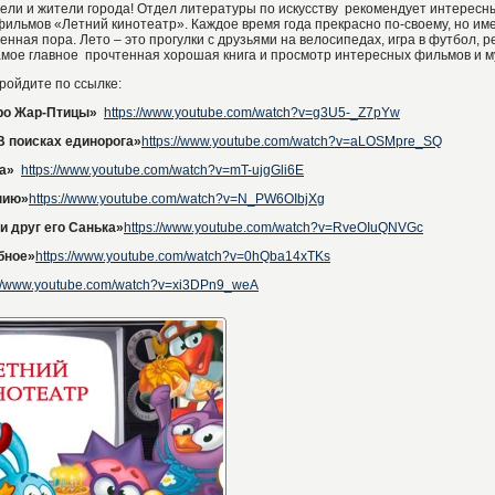
ели и жители города!
Отдел литературы по искусству рекомендует интересн
ильмов «Летний кинотеатр». Каждое время года прекрасно по-своему, но им
нная пора. Лето – это прогулки с друзьями на велосипедах, игра в футбол, ре
амое главное прочтенная хорошая книга и просмотр интересных фильмов и 
ройдите по ссылке:
еро Жар-Птицы»
https://www.youtube.com/watch?v=g3U5-_Z7pYw
 В поисках единорога»
https://www.youtube.com/watch?v=aLOSMpre_SQ
а»
https://www.youtube.com/watch?v=mT-ujgGli6E
нию»
https://www.youtube.com/watch?v=N_PW6OIbjXg
и друг его Санька»
https://www.youtube.com/watch?v=RveOIuQNVGc
бное»
https://www.youtube.com/watch?v=0hQba14xTKs
://www.youtube.com/watch?v=xi3DPn9_weA