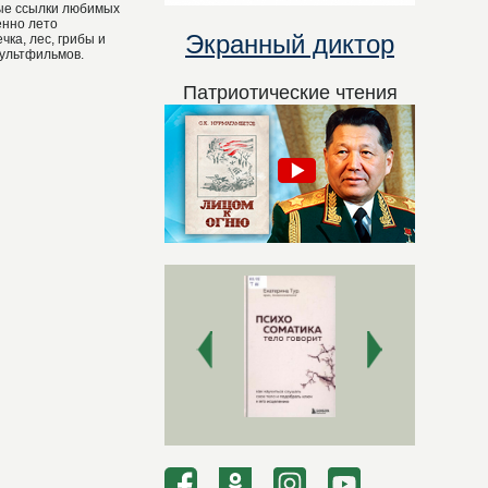
ые ссылки любимых
енно лето
Экранный диктор
чка, лес, грибы и
мультфильмов.
Патриотические чтения