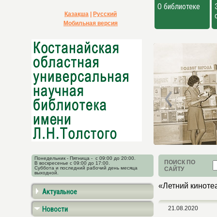
О библиотеке
Қазақша
|
Русский
Мобильная версия
Понедельник - Пятница - с 09:00 до 20:00.
ПОИСК ПО
В воскресенье с 09:00 до 17:00.
Суббота и последний рабочий день месяца
САЙТУ
выходной.
«Летний киноте
Актуальное
Новости
21.08.2020