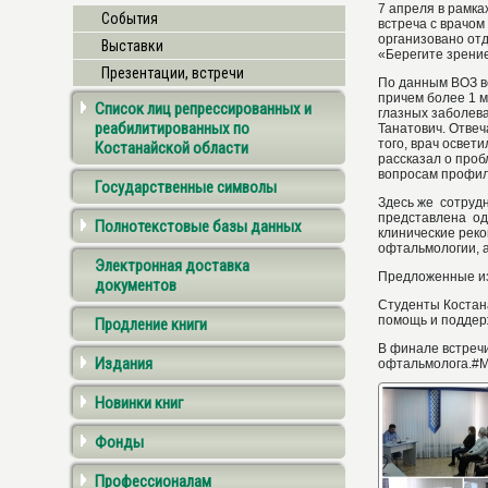
7 апреля в рамка
События
встреча с врачо
организовано от
Выставки
«Берегите зрени
Презентации, встречи
По данным ВОЗ в
причем более 1 
Список лиц репрессированных и
глазных заболева
реабилитированных по
Танатович. Отвеч
того, врач освет
Костанайской области
рассказал о проб
вопросам профил
Государственные символы
Здесь же сотруд
представлена од
Полнотекстовые базы данных
клинические рек
офтальмологии, а
Электронная доставка
Предложенные из
документов
Студенты Костана
помощь и поддер
Продление книги
В финале встреч
Издания
офтальмолога.
Новинки книг
Фонды
Профессионалам