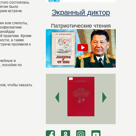
стого состоялась
иятие было
Экранный диктор
орию встречи
ия или слепоты,
Патриотические чтения
профилактике
Жанайдар
й практики. Кроме
ости, а также
стречи проявили к
учебные и
, пособия по
ов, чтобы оказать