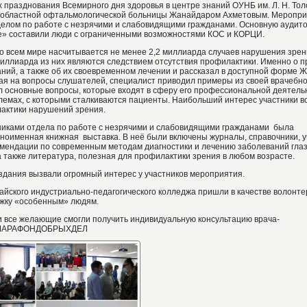
х празднования Всемирного дня здоровья в центре знаний ОУНБ им. Л. Н. Тол
м областной офтальмологической больницы Жанайдаром Ахметовым. Меропр
делом по работе с незрячими и слабовидящими гражданами. Основную аудит
е» составили люди с ограниченными возможностями КОС и КОРЦИ.
о всем мире насчитывается не менее 2,2 миллиарда случаев нарушения зрен
миллиарда из них являются следствием отсутствия профилактики. Именно о 
ний, а также об их своевременном лечении и рассказал в доступной форме 
ая на вопросы слушателей, специалист приводил примеры из своей врачебно
ил основные вопросы, которые входят в сферу его профессиональной деятельн
лемах, с которыми сталкиваются пациенты. Наибольший интерес участники в
актики нарушений зрения.
никами отдела по работе с незрячими и слабовидящими гражданами была
ноименная книжная выставка. В неё были включены журналы, справочники, 
омендации по современным методам диагностики и лечению заболеваний глаз
 также литература, полезная для профилактики зрения в любом возрасте.
дания вызвали огромный интерес у участников мероприятия.
йского индустриально-педагогического колледжа пришли в качестве волонтер
жку «особенным» людям.
и все желающие смогли получить индивидуальную консультацию врача-
#МАРАФОНДОБРЫХДЕЛ