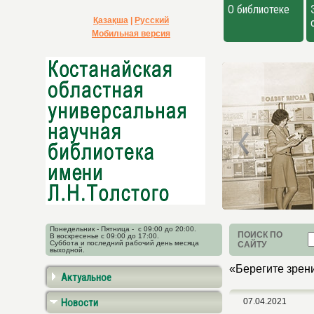
О библиотеке
Қазақша
|
Русский
Мобильная версия
Понедельник - Пятница - с 09:00 до 20:00.
ПОИСК ПО
В воскресенье с 09:00 до 17:00.
Суббота и последний рабочий день месяца
САЙТУ
выходной.
«Берегите зрен
Актуальное
Новости
07.04.2021