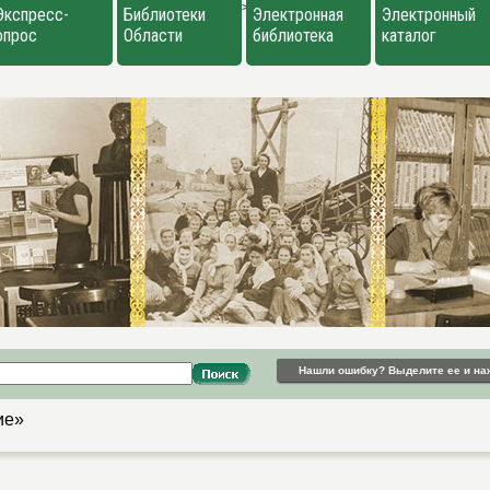
>
Экспресс-
Библиотеки
Электронная
Электронный
опрос
Области
библиотека
каталог
Нашли ошибку? Выделите ее и на
ие»