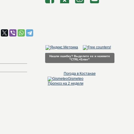
Нашли ошибку? Выделите ее и нажмите
"CTRL+Enter"
Погода в Костанае
Gismeteo
Прогноз на 2 недели