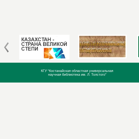
КГУ “Костанайская областная универсальная
научная библиотека им. Л. Толстого”