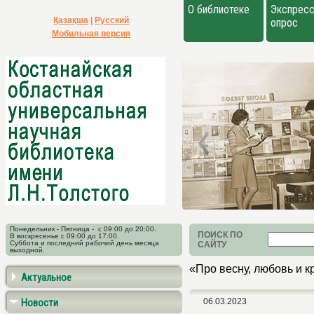
О библиотеке
Экспресс
Қазақша
|
Русский
опрос
Мобильная версия
Понедельник - Пятница - с 09:00 до 20:00.
ПОИСК ПО
В воскресенье с 09:00 до 17:00.
Суббота и последний рабочий день месяца
САЙТУ
выходной.
«Про весну, любовь и к
Актуальное
Новости
06.03.2023