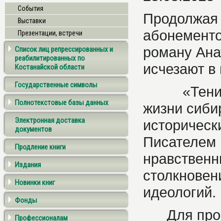
События
Продолжая 
Выставки
абонементо
Презентации, встречи
роману Ана
Список лиц репрессированных и
реабилитированных по
исчезают в
Костанайской области
Государственные символы
«Тени исч
Полнотекстовые базы данных
жизни сибир
Электронная доставка
историческ
документов
Писателем 
Продление книги
нравственн
Издания
столкновен
Новинки книг
идеолог
Фонды
Для просм
Профессионалам