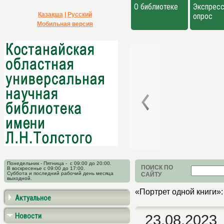
О библиотеке
Экспресс
Қазақша
|
Русский
опрос
Мобильная версия
Понедельник - Пятница - с 09:00 до 20:00.
ПОИСК ПО
В воскресенье с 09:00 до 17:00.
Суббота и последний рабочий день месяца
САЙТУ
выходной.
«Портрет одной книги»
Актуальное
Новости
23.08.2023