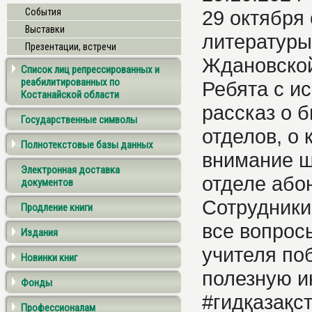
События
29 октября
Выставки
литературы
Презентации, встречи
Ждановско
Список лиц репрессированных и
реабилитированных по
Ребята с и
Костанайской области
рассказ о 
Государственные символы
отделов, о
Полнотекстовые базы данных
внимание ш
Электронная доставка
отделе або
документов
Сотрудники
Продление книги
все вопрос
Издания
учителя по
Новинки книг
полезную 
Фонды
#гидқазақс
Профессионалам