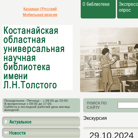
О библиотеке
Экспресс
Қазақша
|
Русский
опрос
Мобильная версия
Понедельник - Пятница - с 09:00 до 20:00.
ПОИСК ПО
В воскресенье с 09:00 до 17:00.
Суббота и последний рабочий день месяца
САЙТУ
выходной.
Экскурсия
Актуальное
Новости
29.10.2024