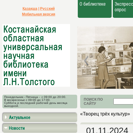
О библиотеке
Экспресс
Қазақша
|
Русский
опрос
Мобильная версия
Понедельник - Пятница - с 09:00 до 20:00.
ПОИСК ПО
В воскресенье с 09:00 до 17:00.
Суббота и последний рабочий день месяца
САЙТУ
выходной.
«Творец трёх культур»
Актуальное
Новости
01.11.2024