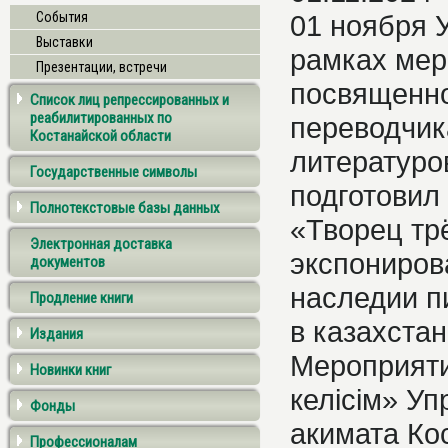
События
01 ноября 
Выставки
рамках мер
Презентации, встречи
посвященно
Список лиц репрессированных и
реабилитированных по
переводчик
Костанайской области
литературо
Государственные символы
подготовил
Полнотекстовые базы данных
«Творец трё
Электронная доставка
экспониров
документов
наследии п
Продление книги
в казахстан
Издания
Мероприяти
Новинки книг
келісім» У
Фонды
акимата Ко
Профессионалам