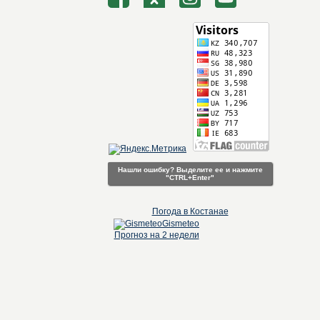
Нашли ошибку? Выделите ее и нажмите
"CTRL+Enter"
Погода в Костанае
Gismeteo
Прогноз на 2 недели