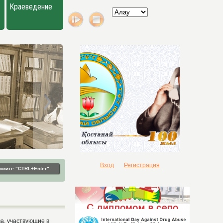
Краеведение
Вход
Регистрация
жмите "CTRL+Enter"
ва, участвующие в