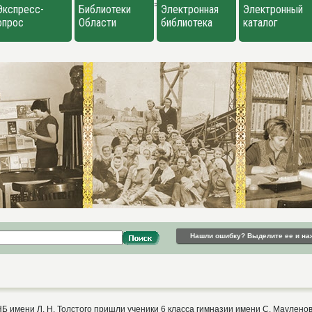
>
Экспресс-
Библиотеки
Электронная
Электронный
опрос
Области
библиотека
каталог
Нашли ошибку? Выделите ее и на
Б имени Л. Н. Толстого пришли ученики 6 класса гимназии имени С. Маулено