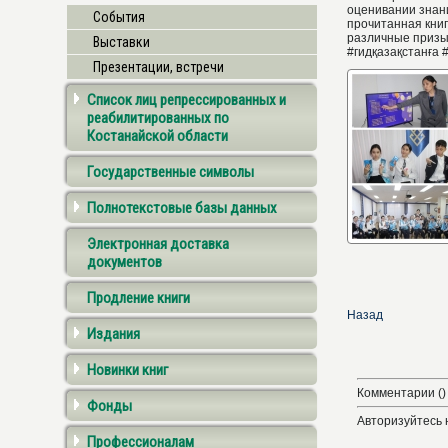
оценивании знани
События
прочитанная книг
различные призы.
Выставки
#гидқазақстанға 
Презентации, встречи
Список лиц репрессированных и
реабилитированных по
Костанайской области
Государственные символы
Полнотекстовые базы данных
Электронная доставка
документов
Продление книги
Назад
Издания
Новинки книг
Комментарии ()
Фонды
Авторизуйтесь 
Профессионалам