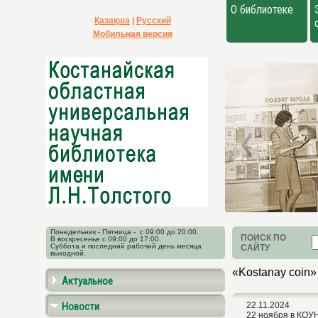
О библиотеке
Қазақша
|
Русский
Мобильная версия
Понедельник - Пятница - с 09:00 до 20:00.
ПОИСК ПО
В воскресенье с 09:00 до 17:00.
Суббота и последний рабочий день месяца
САЙТУ
выходной.
«Kostanay coin»
Актуальное
Новости
22.11.2024
22 ноября в КОУН