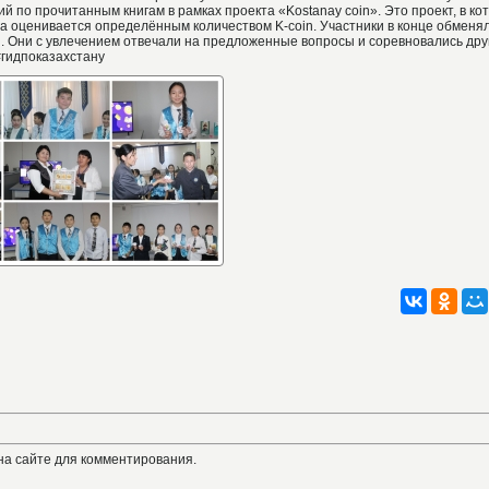
й по прочитанным книгам в рамках проекта «Kostanay coin». Это проект, в ко
а оценивается определённым количеством K-coin. Участники в конце обменя
 Они с увлечением отвечали на предложенные вопросы и соревновались друг
#гидпоказахстану
на сайте для комментирования.