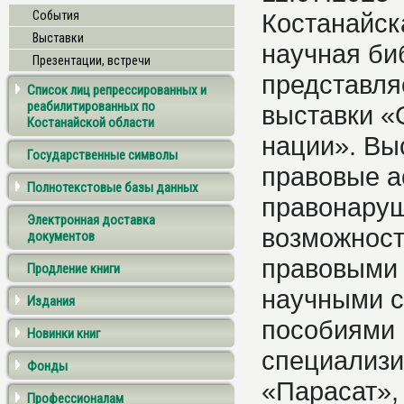
События
Костанайск
Выставки
научная би
Презентации, встречи
представля
Список лиц репрессированных и
реабилитированных по
выставки «
Костанайской области
нации». Вы
Государственные символы
правовые а
Полнотекстовые базы данных
правонаруш
Электронная доставка
возможност
документов
правовыми 
Продление книги
научными с
Издания
пособиями 
Новинки книг
специализи
Фонды
«Парасат»,
Профессионалам