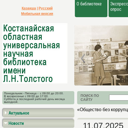
О библиотеке
Экспресс
Қазақша
|
Русский
опрос
Мобильная версия
Понедельник - Пятница - с 09:00 до 20:00.
ПОИСК ПО
В воскресенье с 09:00 до 17:00.
Суббота и последний рабочий день месяца
САЙТУ
выходной.
«Общество без коррупц
Актуальное
Новости
11.07.2025